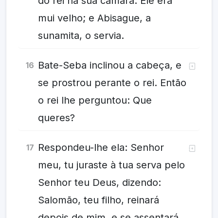
do rei na sua câmara. Ele era
mui velho; e Abisague, a
sunamita, o servia.
Bate-Seba inclinou a cabeça, e
16
se prostrou perante o rei. Então
o rei lhe perguntou: Que
queres?
Respondeu-lhe ela: Senhor
17
meu, tu juraste à tua serva pelo
Senhor teu Deus, dizendo:
Salomão, teu filho, reinará
depois de mim, e se assentará