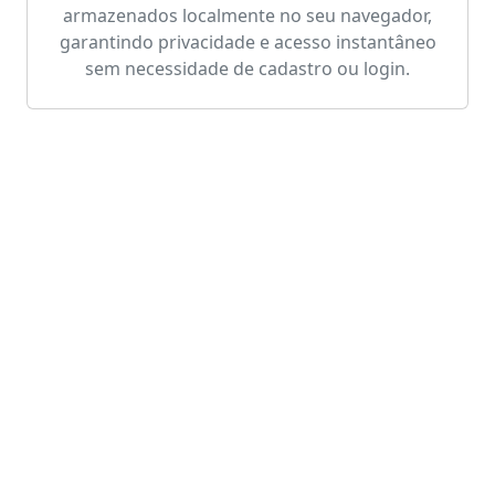
armazenados localmente no seu navegador,
garantindo privacidade e acesso instantâneo
sem necessidade de cadastro ou login.
Ferramentas Relacionadas
✅
Checklist Online
Crie e gerencie suas listas de tarefas gratuitamente.
⏱️
Checklist Online Grátis
Crie, edite e salve checklists interativos. Organize
tare...