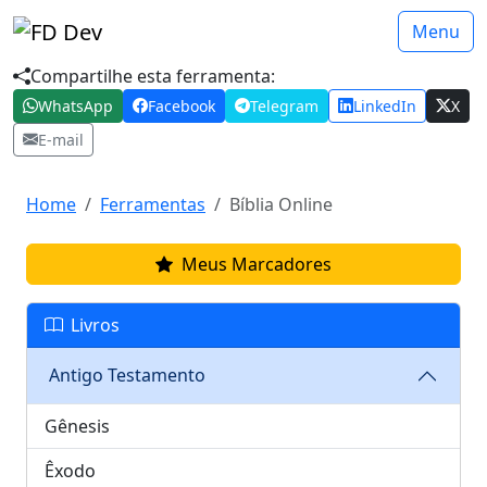
Menu
Compartilhe esta ferramenta:
WhatsApp
Facebook
Telegram
LinkedIn
X
E-mail
Home
Ferramentas
Bíblia Online
Meus Marcadores
Livros
Antigo Testamento
Gênesis
Êxodo