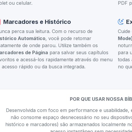
blet ou celular.
PDF p
Marcadores e Histórico
E
nca perca sua leitura. Com o recurso de
Cuide
istórico Automático
, você pode retomar
Mode
atamente de onde parou. Utilize também os
notur
arcadores de Página
para salvar seus capítulos
para u
voritos e acessá-los rapidamente através do menu
todas 
 acesso rápido ou da busca integrada.
no que
POR QUE USAR NOSSA BÍB
Desenvolvida com foco em performance e usabilidade, 
não consome espaço desnecessário no seu dispositiv
histórico e marcadores) são armazenados localmente no
acesso instantâneo sem necessidade 