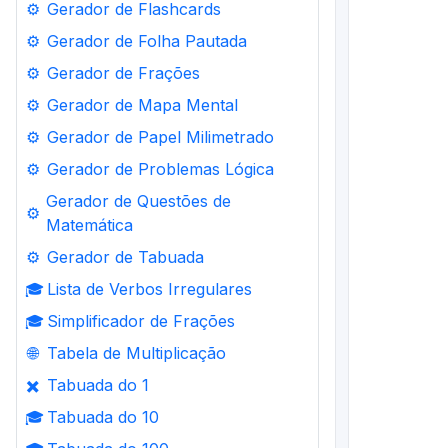
⚙️
Gerador de Flashcards
⚙️
Gerador de Folha Pautada
⚙️
Gerador de Frações
⚙️
Gerador de Mapa Mental
⚙️
Gerador de Papel Milimetrado
⚙️
Gerador de Problemas Lógica
Gerador de Questões de
⚙️
Matemática
⚙️
Gerador de Tabuada
🎓
Lista de Verbos Irregulares
🎓
Simplificador de Frações
🌐
Tabela de Multiplicação
✖️
Tabuada do 1
🎓
Tabuada do 10