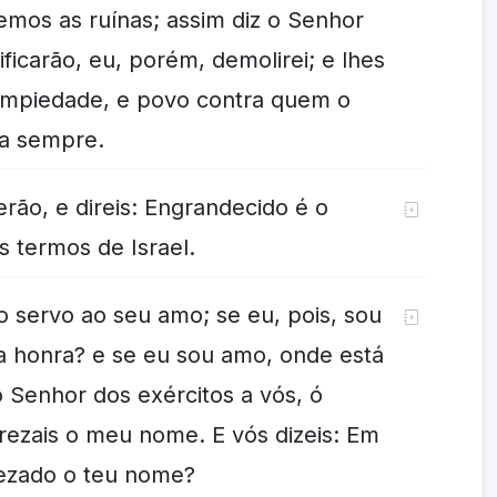
emos as ruínas; assim diz o Senhor
ificarão, eu, porém, demolirei; e lhes
impiedade, e povo contra quem o
ara sempre.
erão, e direis: Engrandecido é o
s termos de Israel.
 o servo ao seu amo; se eu, pois, sou
a honra? e se eu sou amo, onde está
 Senhor dos exércitos a vós, ó
rezais o meu nome. E vós dizeis: Em
rezado o teu nome?