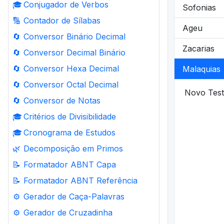
🎓
Conjugador de Verbos
Sofonias
🔢
Contador de Sílabas
Ageu
🔄
Conversor Binário Decimal
Zacarias
🔄
Conversor Decimal Binário
🔄
Conversor Hexa Decimal
Malaquias
🔄
Conversor Octal Decimal
Novo Tes
🔄
Conversor de Notas
🎓
Critérios de Divisibilidade
🎓
Cronograma de Estudos
🌿
Decomposição em Primos
📝
Formatador ABNT Capa
📝
Formatador ABNT Referência
⚙️
Gerador de Caça-Palavras
⚙️
Gerador de Cruzadinha