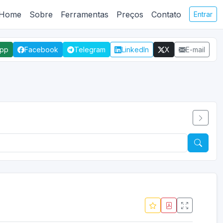
Home
Sobre
Ferramentas
Preços
Contato
Entrar
App
Facebook
Telegram
LinkedIn
X
E-mail