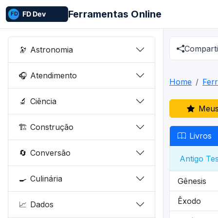
Ferramentas Online
Comparti
🔭
Astronomia
🎧
Atendimento
Home
Fer
🔬
Ciência
Meus
🏗️
Construção
Livros
🔄
Conversão
Antigo Te
🍳
Culinária
Gênesis
Êxodo
📈
Dados