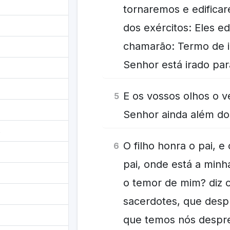
tornaremos e edificar
dos exércitos: Eles ed
chamarão: Termo de 
Senhor está irado p
E os vossos olhos o v
5
Senhor ainda além do
s
O filho honra o pai, e
6
pai, onde está a minh
o temor de mim? diz o
sacerdotes, que desp
que temos nós desp