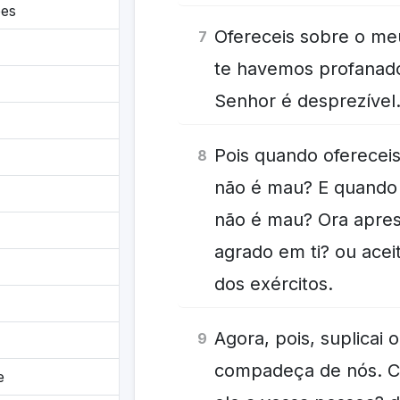
es
Ofereceis sobre o meu
7
te havemos profanado
Senhor é desprezíve
Pois quando ofereceis
8
não é mau? E quando 
não é mau? Ora apres
agrado em ti? ou acei
dos exércitos.
Agora, pois, suplicai 
9
compadeça de nós. Co
e