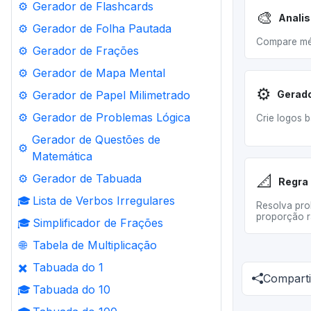
⚙️
Gerador de Flashcards
🎨
⚙️
Gerador de Folha Pautada
Compare mét
⚙️
Gerador de Frações
⚙️
Gerador de Mapa Mental
⚙️
⚙️
Gerador de Papel Milimetrado
⚙️
Gerador de Problemas Lógica
Crie logos 
Gerador de Questões de
⚙️
Matemática
📐
⚙️
Gerador de Tabuada
Regra 
🎓
Lista de Verbos Irregulares
Resolva pro
proporção r
🎓
Simplificador de Frações
🌐
Tabela de Multiplicação
✖️
Tabuada do 1
Comparti
🎓
Tabuada do 10