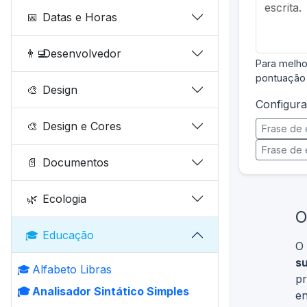
📅
Datas e Horas
👨‍💻
Desenvolvedor
Para melho
pontuação 
🎨
Design
Configura
🎨
Design e Cores
Frase de 
Frase de 
📄
Documentos
🌿
Ecologia
O
🎓
Educação
O 
su
🎓
Alfabeto Libras
pr
🎓
Analisador Sintático Simples
en