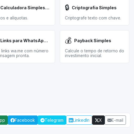
🔒
Calculadora Simples Nacional
Criptografia Simples
os e alíquotas.
Criptografe texto com chave.
💰
Links para WhatsApp (Simples)
Payback Simples
 links wa.me com número
Calcule o tempo de retorno do
nsagem pronta.
investimento inicial.
App
Facebook
Telegram
LinkedIn
X
E-mail