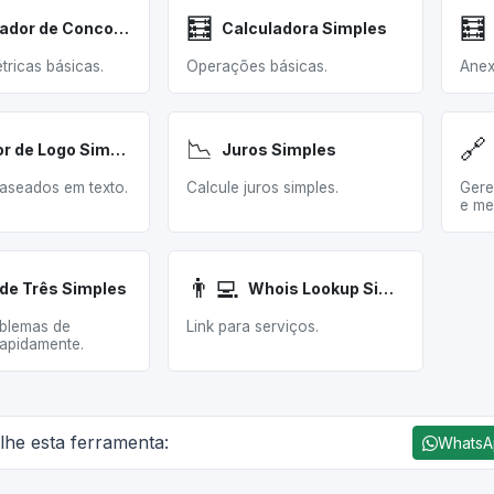
🧮
🧮
Analisador de Concorrente
Calculadora Simples
ricas básicas.
Operações básicas.
Anex
📉
🔗
Gerador de Logo Simples
Juros Simples
baseados em texto.
Calcule juros simples.
Gere
e me
👨‍💻
de Três Simples
Whois Lookup Simples
blemas de
Link para serviços.
apidamente.
lhe esta ferramenta:
Whats