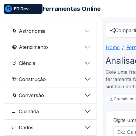
Ferramentas Online
Comparti
🔭
Astronomia
🎧
Atendimento
Home
Fer
Analisa
🔬
Ciência
Cole uma fra
🏗️
Construção
ferramenta fo
sintática de 
🔄
Conversão
Gramática e
🍳
Culinária
Digite um
📈
Dados