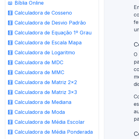
📖
Bíblia Online
Em
🧮
Calculadora de Cosseno
co
fe
🧮
Calculadora de Desvio Padrão
um
🧮
Calculadora de Equação 1º Grau
🧮
Calculadora de Escala Mapa
C
🧮
Calculadora de Logaritmo
O 
pa
🧮
Calculadora de MDC
co
🧮
Calculadora de MMC
mé
🧮
Calculadora de Matriz 2x2
di
🧮
Calculadora de Matriz 3x3
Co
🧮
Calculadora de Mediana
es
au
🧮
Calculadora de Moda
pa
🧮
Calculadora de Média Escolar
🧮
Calculadora de Média Ponderada
C