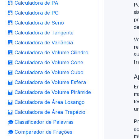
🧮
Calculadora de PA
Pa
si
🧮
Calculadora de PG
pr
🧮
Calculadora de Seno
de
🧮
Calculadora de Tangente
Vo
🧮
Calculadora de Variância
re
🧮
Calculadora de Volume Cilindro
su
fr
🧮
Calculadora de Volume Cone
🧮
Calculadora de Volume Cubo
A
🧮
Calculadora de Volume Esfera
Em
🧮
Calculadora de Volume Pirâmide
ma
te
🧮
Calculadora de Área Losango
u
🧮
Calculadora de Área Trapézio
Pr
🎓
Classificador de Palavras
ao
🎓
Comparador de Frações
mu