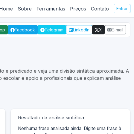
Home
Sobre
Ferramentas
Preços
Contato
Entrar
App
Facebook
Telegram
LinkedIn
X
E-mail
o e predicado e veja uma divisão sintática aproximada. A
 escolar e apoio a profissionais que explicam análise
Resultado da análise sintática
Nenhuma frase analisada ainda. Digite uma frase à