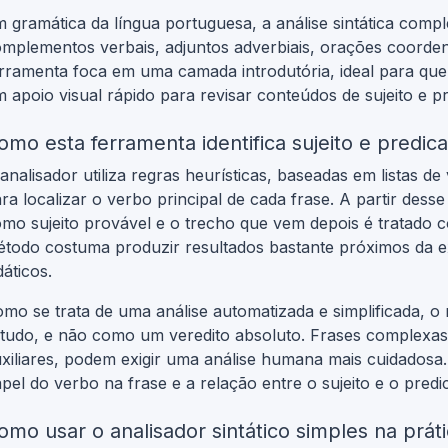
 gramática da língua portuguesa, a análise sintática comp
mplementos verbais, adjuntos adverbiais, orações coorden
rramenta foca em uma camada introdutória, ideal para qu
 apoio visual rápido para revisar conteúdos de sujeito e p
omo esta ferramenta identifica sujeito e predic
analisador utiliza regras heurísticas, baseadas em listas
ra localizar o verbo principal de cada frase. A partir dess
mo sujeito provável e o trecho que vem depois é tratado 
todo costuma produzir resultados bastante próximos da ex
dáticos.
mo se trata de uma análise automatizada e simplificada, o
tudo, e não como um veredito absoluto. Frases complexa
xiliares, podem exigir uma análise humana mais cuidadosa.
pel do verbo na frase e a relação entre o sujeito e o predi
omo usar o analisador sintático simples na prát