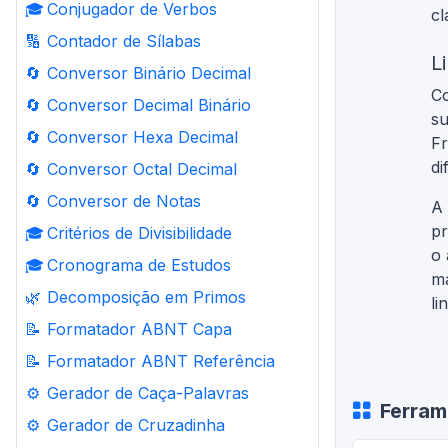
🎓
Conjugador de Verbos
cl
🔢
Contador de Sílabas
L
🔄
Conversor Binário Decimal
Co
🔄
Conversor Decimal Binário
su
🔄
Conversor Hexa Decimal
Fr
di
🔄
Conversor Octal Decimal
🔄
Conversor de Notas
A 
pr
🎓
Critérios de Divisibilidade
o 
🎓
Cronograma de Estudos
ma
🌿
Decomposição em Primos
li
📝
Formatador ABNT Capa
📝
Formatador ABNT Referência
⚙️
Gerador de Caça-Palavras
Ferram
⚙️
Gerador de Cruzadinha