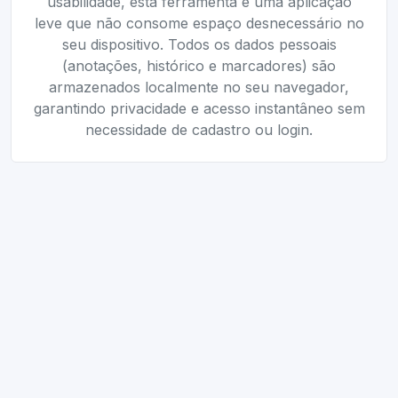
usabilidade, esta ferramenta é uma aplicação
leve que não consome espaço desnecessário no
seu dispositivo. Todos os dados pessoais
(anotações, histórico e marcadores) são
armazenados localmente no seu navegador,
garantindo privacidade e acesso instantâneo sem
necessidade de cadastro ou login.
Ferramentas Relacionadas
✅
Checklist Online
Crie e gerencie suas listas de tarefas gratuitamente.