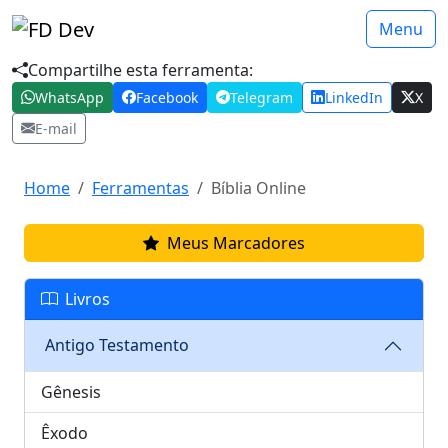
Menu
Compartilhe esta ferramenta:
WhatsApp
Facebook
Telegram
LinkedIn
X
E-mail
Home
Ferramentas
Bíblia Online
Meus Marcadores
Livros
Antigo Testamento
Gênesis
Êxodo