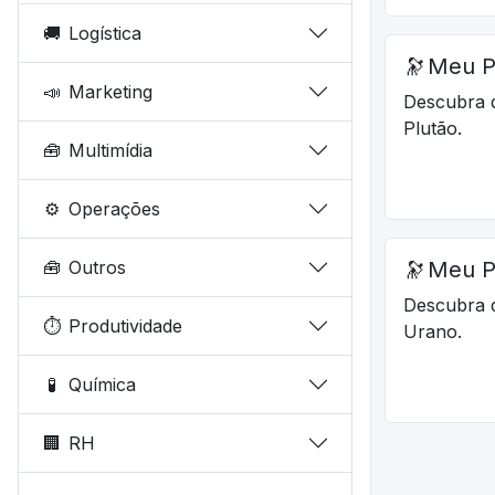
🚚
Logística
🔭
Meu P
📣
Marketing
Descubra 
Plutão.
🧰
Multimídia
⚙️
Operações
🧰
Outros
🔭
Meu P
Descubra 
⏱️
Produtividade
Urano.
🧪
Química
🏢
RH