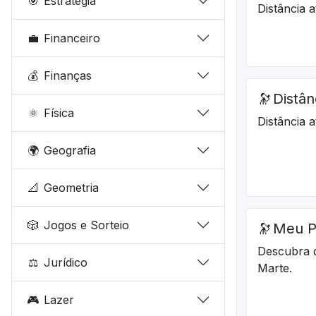
🎯
Estratégia
Distância 
💼
Financeiro
💰
Finanças
🔭
Distân
⚛️
Física
Distância 
🌍
Geografia
📐
Geometria
🎲
Jogos e Sorteio
🔭
Meu P
Descubra 
⚖️
Jurídico
Marte.
🎮
Lazer