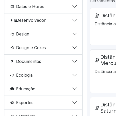
Ferramentas 
📅
Datas e Horas
🔭
Distân
👨‍💻
Desenvolvedor
Distância a
🎨
Design
🎨
Design e Cores
Distân
🔭
📄
Documentos
Mercú
Distância 
🌿
Ecologia
🎓
Educação
⚽
Esportes
Distân
🔭
Satur