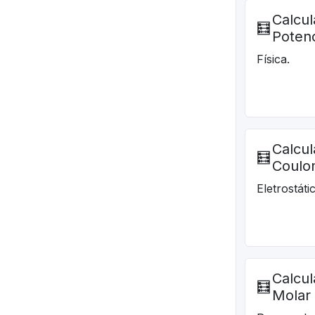
Calcul
🧮
Potenc
Física.
Calcul
🧮
Coul
Eletrostáti
Calcu
🧮
Molar