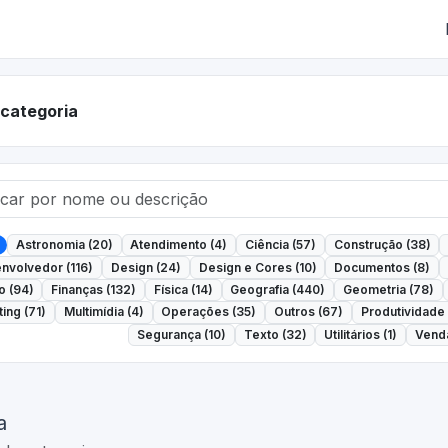
r categoria
Astronomia (20)
Atendimento (4)
Ciência (57)
Construção (38)
nvolvedor (116)
Design (24)
Design e Cores (10)
Documentos (8)
o (94)
Finanças (132)
Física (14)
Geografia (440)
Geometria (78)
ing (71)
Multimídia (4)
Operações (35)
Outros (67)
Produtividade 
Segurança (10)
Texto (32)
Utilitários (1)
Venda
a