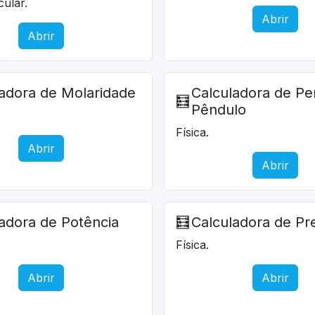
ular.
Abrir
Abrir
adora de Molaridade
Calculadora de Pe
🧮
Pêndulo
Física.
Abrir
Abrir
adora de Potência
🧮
Calculadora de Pr
Física.
Abrir
Abrir