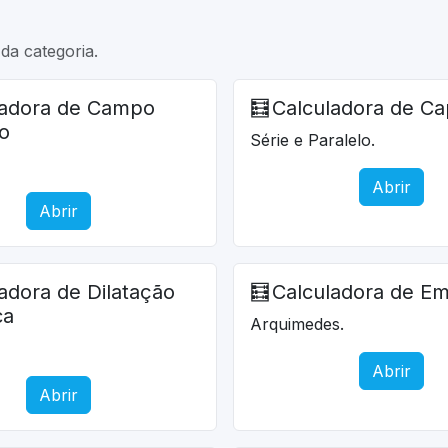
da categoria.
ladora de Campo
🧮
Calculadora de Ca
co
Série e Paralelo.
Abrir
Abrir
adora de Dilatação
🧮
Calculadora de E
ca
Arquimedes.
Abrir
Abrir