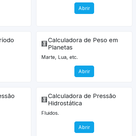
Abrir
ríodo
Calculadora de Peso em
🧮
Planetas
Marte, Lua, etc.
Abrir
essão
Calculadora de Pressão
🧮
Hidrostática
Fluidos.
Abrir