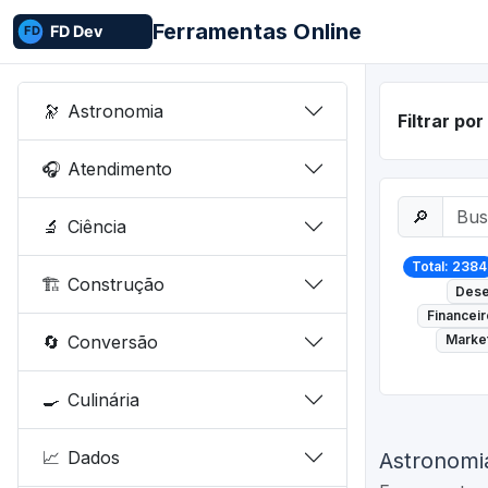
Ferramentas Online
🔭
Astronomia
Filtrar po
🎧
Atendimento
🔎
🔬
Ciência
Total: 2384
🏗️
Construção
Dese
Financeir
🔄
Conversão
Market
🍳
Culinária
📈
Dados
Astronomi