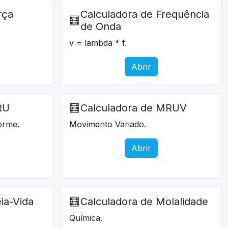
rça
Calculadora de Frequência
🧮
de Onda
v = lambda * f.
Abrir
RU
🧮
Calculadora de MRUV
orme.
Movimento Variado.
Abrir
ia-Vida
🧮
Calculadora de Molalidade
Química.