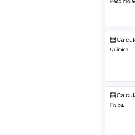
Peso molec
🧮
Calcul
Química.
🧮
Calcul
Física.