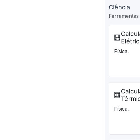
Ciência
Ferramentas 
Calcu
🧮
Elétri
Física.
Calcul
🧮
Térmi
Física.