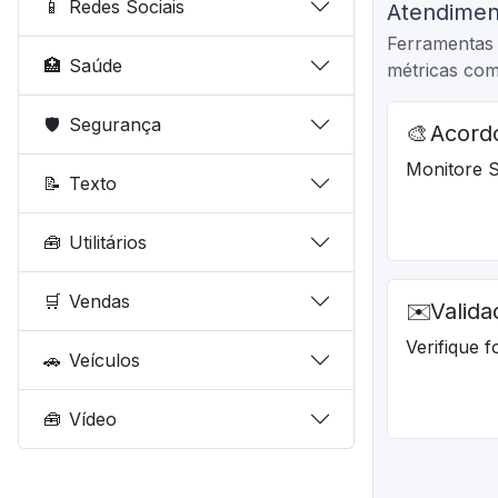
📱
Redes Sociais
Atendimen
Ferramentas 
🏥
Saúde
métricas co
🛡️
Segurança
🎨
Acordo
Monitore S
📝
Texto
🧰
Utilitários
🛒
Vendas
✉️
Valida
Verifique f
🚗
Veículos
🧰
Vídeo