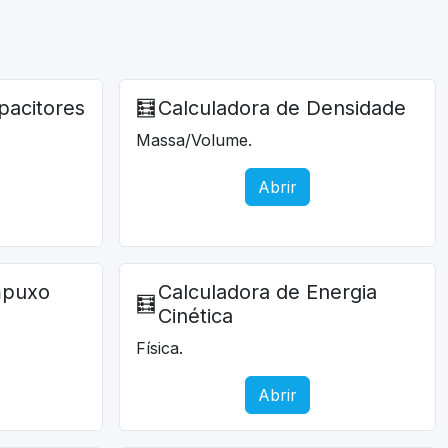
pacitores
🧮
Calculadora de Densidade
Massa/Volume.
Abrir
mpuxo
Calculadora de Energia
🧮
Cinética
Física.
Abrir