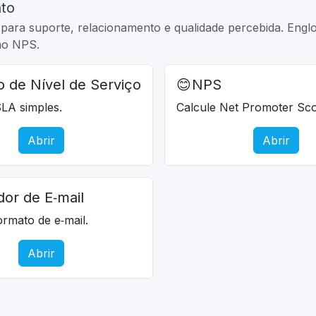
to
para suporte, relacionamento e qualidade percebida. Englo
mo NPS.
 de Nível de Serviço
😊
NPS
LA simples.
Calcule Net Promoter Sco
Abrir
Abrir
dor de E‑mail
ormato de e‑mail.
Abrir