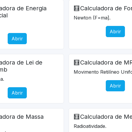
adora de Energia
🧮
Calculadora de Fo
ial
Newton (F=ma].
Abrir
Abrir
adora de Lei de
🧮
Calculadora de M
omb
Movimento Retilíneo Unif
ca.
Abrir
Abrir
ladora de Massa
🧮
Calculadora de Me
Radioatividade.