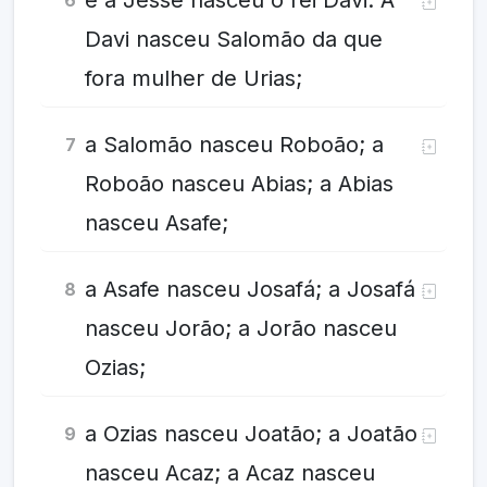
e a Jessé nasceu o rei Davi. A
6
Davi nasceu Salomão da que
fora mulher de Urias;
a Salomão nasceu Roboão; a
7
Roboão nasceu Abias; a Abias
nasceu Asafe;
a Asafe nasceu Josafá; a Josafá
8
nasceu Jorão; a Jorão nasceu
Ozias;
a Ozias nasceu Joatão; a Joatão
9
nasceu Acaz; a Acaz nasceu