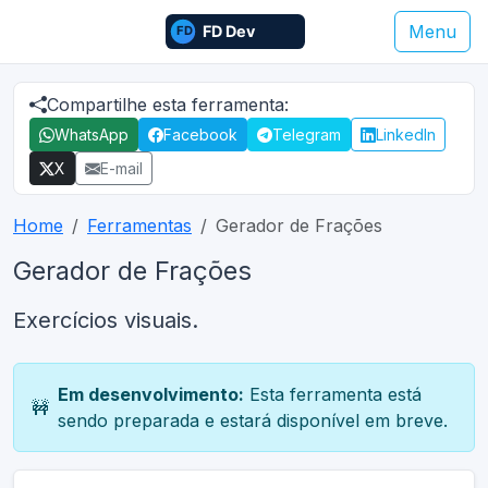
Menu
Compartilhe esta ferramenta:
WhatsApp
Facebook
Telegram
LinkedIn
X
E-mail
Home
Ferramentas
Gerador de Frações
Gerador de Frações
Exercícios visuais.
Em desenvolvimento:
Esta ferramenta está
🚧
sendo preparada e estará disponível em breve.