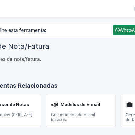
lhe esta ferramenta:
Whats
de Nota/Fatura
es de nota/fatura.
entas Relacionadas
📣
💼
rsor de Notas
Modelos de E‑mail
alas (0-10, A-F].
Crie modelos de e‑mail
Gere
básicos.
de fa