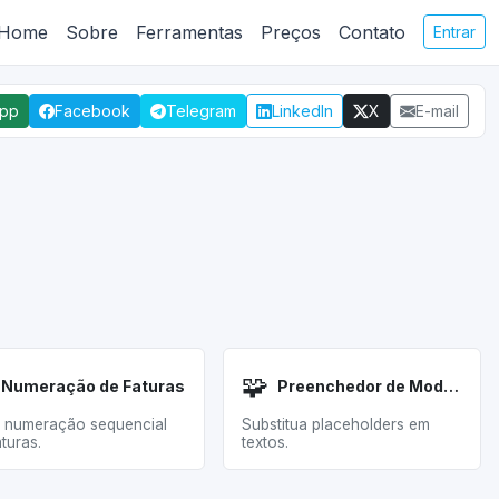
Home
Sobre
Ferramentas
Preços
Contato
Entrar
App
Facebook
Telegram
LinkedIn
X
E-mail
🧩
Numeração de Faturas
Preenchedor de Modelos
 numeração sequencial
Substitua placeholders em
turas.
textos.