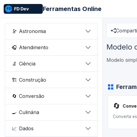
Ferramentas Online
Comparti
🔭
Astronomia
Modelo 
🎧
Atendimento
Modelo simpl
🔬
Ciência
🏗️
Construção
Ferram
🔄
Conversão
🔄
Conve
🍳
Culinária
Converta esc
📈
Dados