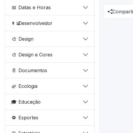
📅
Datas e Horas
Comparti
👨‍💻
Desenvolvedor
🎨
Design
🎨
Design e Cores
📄
Documentos
🌿
Ecologia
🎓
Educação
⚽
Esportes