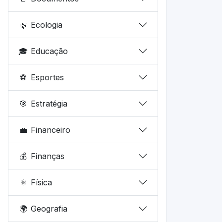
🌿
Ecologia
🎓
Educação
⚽
Esportes
🎯
Estratégia
💼
Financeiro
💰
Finanças
⚛️
Física
🌍
Geografia