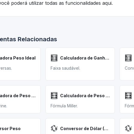
ocê poderá utilizar todas as funcionalidades aqui.
entas Relacionadas
🧮
🧮
adora Peso Ideal
Calculadora de Ganho Peso Gravidez
versas.
Faixa saudável.
Conv
🧮
🧮
Calculadora de Peso Ideal Devine
Calculadora de Peso Ideal Miller
ine.
Fórmula Miller.
Fórm
💱
💱
rsor Peso
Conversor de Dólar (USD) para Peso Argentino (ARS)