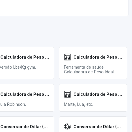
🧮
Calculadora de Peso Halteres
Calculadora de Peso Ideal
ersão Lbs/Kg gym.
Ferramenta de saúde:
Calculadora de Peso Ideal.
🧮
Calculadora de Peso Ideal Robinson
Calculadora de Peso em Planetas
ula Robinson.
Marte, Lua, etc.
💱
Conversor de Dólar (USD) para Peso Chileno (CLP)
Conversor de Dólar (USD) para Peso Colombiano (COP)