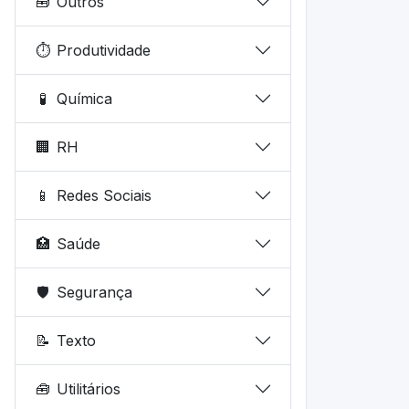
🧰
Outros
⏱️
Produtividade
🧪
Química
🏢
RH
📱
Redes Sociais
🏥
Saúde
🛡️
Segurança
📝
Texto
🧰
Utilitários