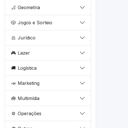
📐
Geometria
🎲
Jogos e Sorteio
⚖️
Jurídico
🎮
Lazer
🚚
Logística
📣
Marketing
🧰
Multimídia
⚙️
Operações