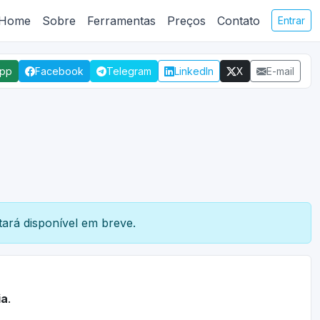
Home
Sobre
Ferramentas
Preços
Contato
Entrar
App
Facebook
Telegram
LinkedIn
X
E-mail
ará disponível em breve.
ia
.