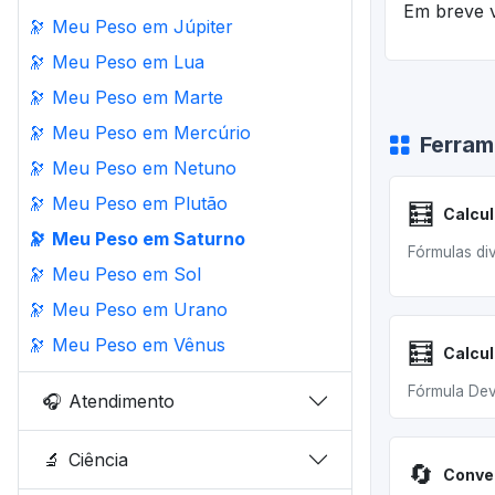
Em breve v
🔭
Meu Peso em Júpiter
🔭
Meu Peso em Lua
🔭
Meu Peso em Marte
🔭
Meu Peso em Mercúrio
Ferram
🔭
Meu Peso em Netuno
🔭
Meu Peso em Plutão
🧮
Calcul
🔭
Meu Peso em Saturno
Fórmulas di
🔭
Meu Peso em Sol
🔭
Meu Peso em Urano
🔭
Meu Peso em Vênus
🧮
Fórmula Dev
🎧
Atendimento
🔬
Ciência
🔄
Conve