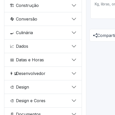
Kg, libras, o
🏗️
Construção
🔄
Conversão
🍳
Culinária
Comparti
📈
Dados
📅
Datas e Horas
👨‍💻
Desenvolvedor
🎨
Design
🎨
Design e Cores
📄
Documentos