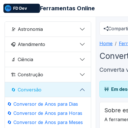
Ferramentas Online
Comparti
🔭
Astronomia
Home
Fer
🎧
Atendimento
Conver
🔬
Ciência
Converta 
🏗️
Construção
🚧
Em des
🔄
Conversão
🔄
Conversor de Anos para Dias
Sobre es
🔄
Conversor de Anos para Horas
A ferrame
🔄
Conversor de Anos para Meses