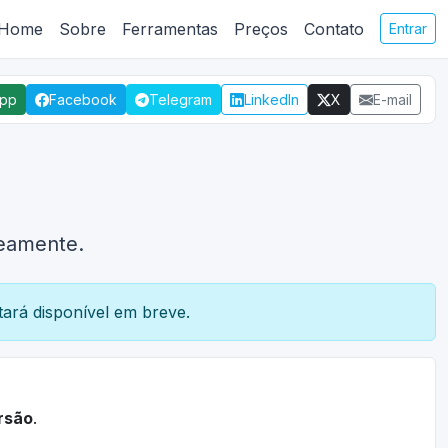
Home
Sobre
Ferramentas
Preços
Contato
Entrar
App
Facebook
Telegram
LinkedIn
X
E-mail
neamente.
ará disponível em breve.
rsão
.