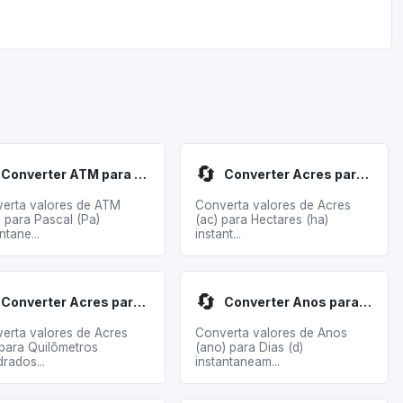
🔄
Converter ATM para Pascal
Converter Acres para Hectares
erta valores de ATM
Converta valores de Acres
) para Pascal (Pa)
(ac) para Hectares (ha)
ntane...
instant...
🔄
Converter Acres para Quilômetros Quadrados
Converter Anos para Dias
erta valores de Acres
Converta valores de Anos
 para Quilômetros
(ano) para Dias (d)
rados...
instantaneam...