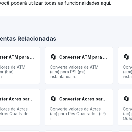
ocê poderá utilizar todas as funcionalidades aqui.
entas Relacionadas
🔄
🔄
Converter ATM para Bar
Converter ATM para PSI
lores de ATM
Converta valores de ATM
Conv
ar (bar)
(atm) para PSI (psi)
(atm
...
instantaneam...
insta
🔄
🔄
Converter Acres para Metros Quadrados
Converter Acres para Pés Quadrados
lores de Acres
Converta valores de Acres
Conv
etros Quadrados
(ac) para Pés Quadrados (ft²)
(ac)
i...
Quad