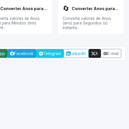
🔄
Converter Anos para Minutos
Converter Anos para Segundos
erta valores de Anos
Converta valores de Anos
) para Minutos (min)
(ano) para Segundos (s)
t...
instanta...
App
Facebook
Telegram
LinkedIn
X
E-mail