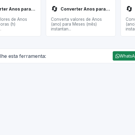
🔄
🔄
Converter Anos para Horas
Converter Anos para Meses
lores de Anos
Converta valores de Anos
Conv
oras (h)
(ano) para Meses (mês)
(ano
.
instantan...
instan
lhe esta ferramenta:
Whats