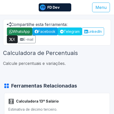
Menu
Compartilhe esta ferramenta:
WhatsApp
Facebook
Telegram
LinkedIn
X
E-mail
Calculadora de Percentuais
Calcule percentuais e variações.
Ferramentas Relacionadas
🧮
Calculadora 13º Salário
Estimativa de décimo terceiro.