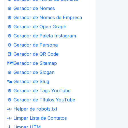
⚙️
Gerador de Nomes
⚙️
Gerador de Nomes de Empresa
⚙️
Gerador de Open Graph
⚙️
Gerador de Paleta Instagram
⚙️
Gerador de Persona
🔳
Gerador de QR Code
🗺️
Gerador de Sitemap
⚙️
Gerador de Slogan
🔤
Gerador de Slug
⚙️
Gerador de Tags YouTube
⚙️
Gerador de Títulos YouTube
📣
Helper de robots.txt
📣
Limpar Lista de Contatos
🧹
Limpar UTM