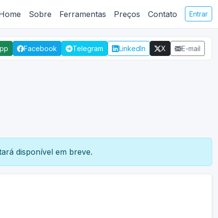
Home
Sobre
Ferramentas
Preços
Contato
Entrar
App
Facebook
Telegram
LinkedIn
X
E-mail
ará disponível em breve.