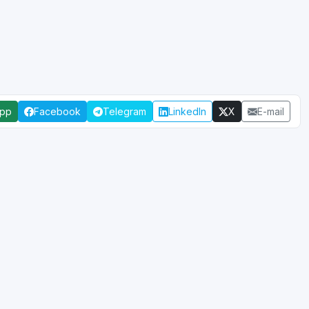
App
Facebook
Telegram
LinkedIn
X
E-mail