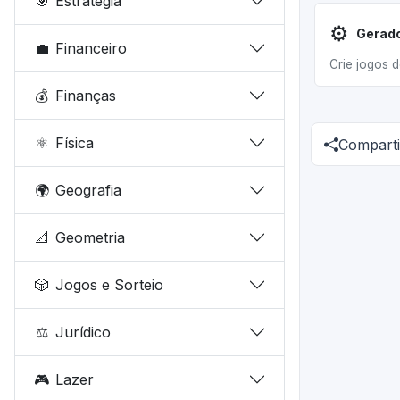
🎯
Estratégia
⚙️
💼
Financeiro
Crie jogos d
💰
Finanças
⚛️
Física
Comparti
🌍
Geografia
📐
Geometria
🎲
Jogos e Sorteio
⚖️
Jurídico
🎮
Lazer