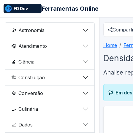
Ferramentas Online
Comparti
🔭
Astronomia
Home
Fer
🎧
Atendimento
Densid
🔬
Ciência
Analise re
🏗️
Construção
🚧
Em des
🔄
Conversão
🍳
Culinária
📈
Dados