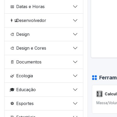
📅
Datas e Horas
👨‍💻
Desenvolvedor
🎨
Design
🎨
Design e Cores
📄
Documentos
🌿
Ecologia
Ferram
🎓
Educação
🧮
⚽
Esportes
Massa/Volu