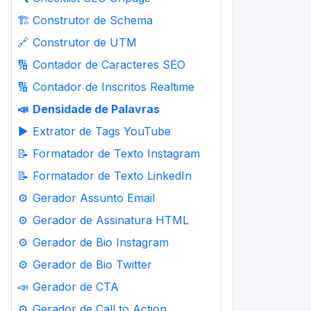
🏗️
Construtor de Schema
🔗
Construtor de UTM
🔢
Contador de Caracteres SEO
🔢
Contador de Inscritos Realtime
📣
Densidade de Palavras
▶️
Extrator de Tags YouTube
📝
Formatador de Texto Instagram
📝
Formatador de Texto LinkedIn
⚙️
Gerador Assunto Email
⚙️
Gerador de Assinatura HTML
⚙️
Gerador de Bio Instagram
⚙️
Gerador de Bio Twitter
📣
Gerador de CTA
⚙️
Gerador de Call to Action