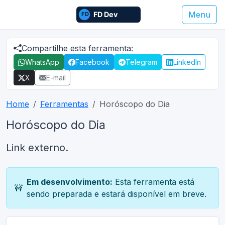
Menu
Compartilhe esta ferramenta:
WhatsApp
Facebook
Telegram
LinkedIn
X
E-mail
Home
Ferramentas
Horóscopo do Dia
Horóscopo do Dia
Link externo.
Em desenvolvimento:
Esta ferramenta está
🚧
sendo preparada e estará disponível em breve.