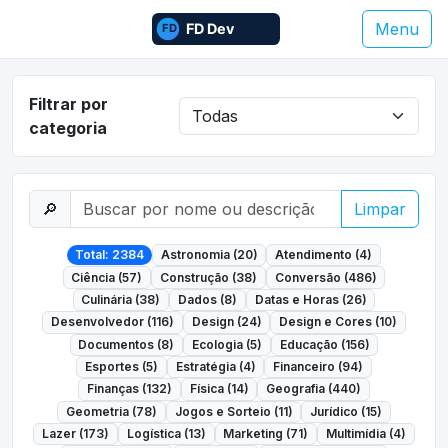
Menu
Filtrar por
categoria
🔎
Limpar
Total: 2384
Astronomia (20)
Atendimento (4)
Ciência (57)
Construção (38)
Conversão (486)
Culinária (38)
Dados (8)
Datas e Horas (26)
Desenvolvedor (116)
Design (24)
Design e Cores (10)
Documentos (8)
Ecologia (5)
Educação (156)
Esportes (5)
Estratégia (4)
Financeiro (94)
Finanças (132)
Física (14)
Geografia (440)
Geometria (78)
Jogos e Sorteio (11)
Jurídico (15)
Lazer (173)
Logística (13)
Marketing (71)
Multimídia (4)