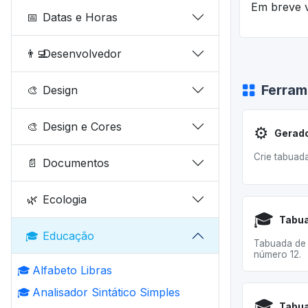
Em breve v
📅
Datas e Horas
👨‍💻
Desenvolvedor
Ferram
🎨
Design
🎨
Design e Cores
⚙️
Gerado
Crie tabuad
📄
Documentos
🌿
Ecologia
🎓
Tabua
🎓
Educação
Tabuada de 
número 12.
🎓
Alfabeto Libras
🎓
Analisador Sintático Simples
🎓
Tabua