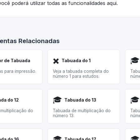
ocê poderá utilizar todas as funcionalidades aqui.
entas Relacionadas
✖️
🎓
r de Tabuada
Tabuada do 1
as para impressão.
Veja a tabuada completa do
Tabu
número 1 para estudos.
núme
🎓
🎓
da do 12
Tabuada do 13
multiplicação do
Tabuada de multiplicação do
Tabu
número 13.
núme
🎓
🎓
da do 16
Tabuada do 17