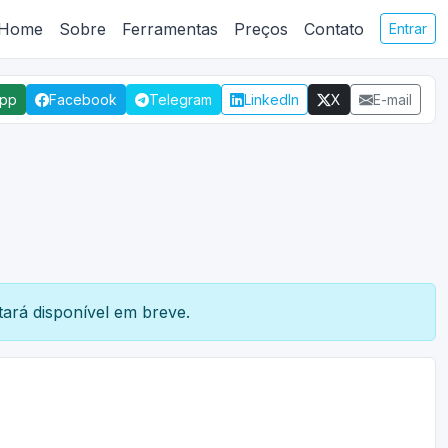
Home
Sobre
Ferramentas
Preços
Contato
Entrar
App
Facebook
Telegram
LinkedIn
X
E-mail
ará disponível em breve.