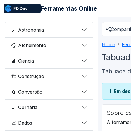
Ferramentas Online
Comparti
🔭
Astronomia
Home
Fer
🎧
Atendimento
Tabuada
🔬
Ciência
Tabuada d
🏗️
Construção
🚧
Em des
🔄
Conversão
🍳
Culinária
Sobre es
A ferrame
📈
Dados