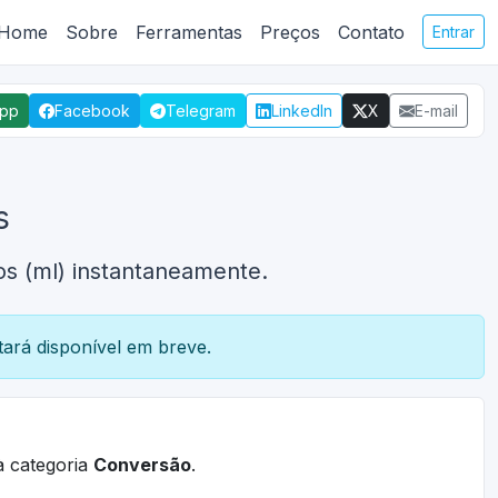
Home
Sobre
Ferramentas
Preços
Contato
Entrar
App
Facebook
Telegram
LinkedIn
X
E-mail
s
ros (ml) instantaneamente.
ará disponível em breve.
à categoria
Conversão
.