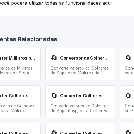
ocê poderá utilizar todas as funcionalidades aqui.
entas Relacionadas
🔄
🔄
Converter Mililitros para Colheres de Sopa
Conversor de Colheres de Sopa para Mililitros
ores de Mililitros
Converta valores de Colheres
Conv
lheres de Sopa...
de Sopa para Mililitros de f...
para
🔄
🔄
Converter Colheres de Chá para Mililitros
Converter Colheres de Sopa para Colheres de Chá
lores de Colheres
Converta valores de Colheres
Conv
para Mililitros...
de Sopa (tbsp) para Colheres...
de S
🔄
🔄
Converter Colheres de Sopa para Metros Cúbicos
Converter Colheres de Sopa para Xícaras