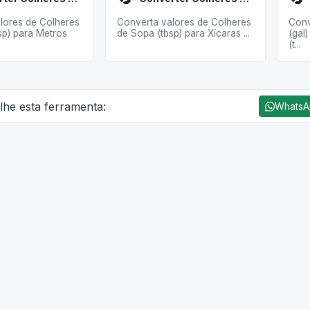
lores de Colheres
Converta valores de Colheres
Conv
sp) para Metros
de Sopa (tbsp) para Xícaras ...
(gal
(t...
lhe esta ferramenta:
Whats