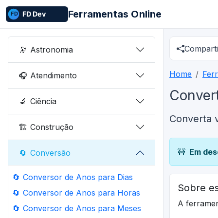
Ferramentas Online
Comparti
🔭
Astronomia
Home
Fer
🎧
Atendimento
Convert
🔬
Ciência
Converta v
🏗️
Construção
🚧
Em des
🔄
Conversão
🔄
Conversor de Anos para Dias
Sobre es
🔄
Conversor de Anos para Horas
A ferrame
🔄
Conversor de Anos para Meses