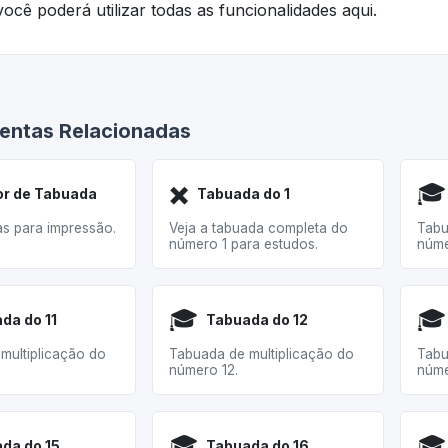
ocê poderá utilizar todas as funcionalidades aqui.
entas Relacionadas
✖️
🎓
r de Tabuada
Tabuada do 1
as para impressão.
Veja a tabuada completa do
Tabu
número 1 para estudos.
núme
🎓
🎓
da do 11
Tabuada do 12
multiplicação do
Tabuada de multiplicação do
Tabu
número 12.
núme
🎓
🎓
da do 15
Tabuada do 16