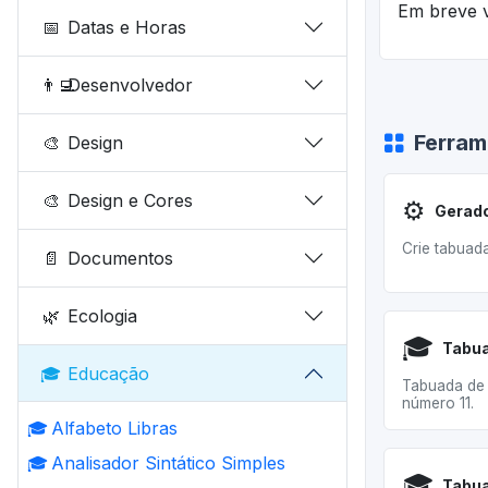
Em breve v
📅
Datas e Horas
👨‍💻
Desenvolvedor
Ferram
🎨
Design
🎨
Design e Cores
⚙️
Gerado
Crie tabuad
📄
Documentos
🌿
Ecologia
🎓
Tabua
🎓
Educação
Tabuada de 
número 11.
🎓
Alfabeto Libras
🎓
Analisador Sintático Simples
🎓
Tabua