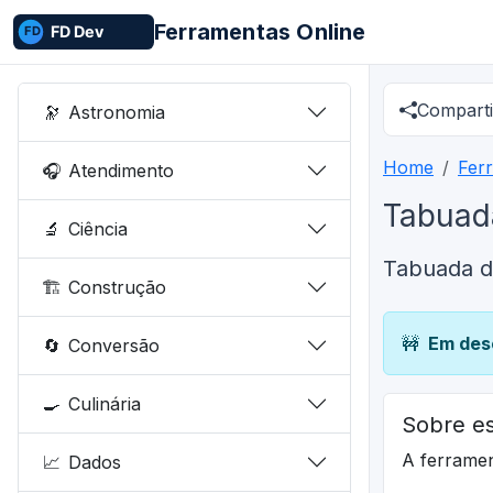
Ferramentas Online
Comparti
🔭
Astronomia
Home
Fer
🎧
Atendimento
Tabuad
🔬
Ciência
Tabuada d
🏗️
Construção
🚧
Em des
🔄
Conversão
🍳
Culinária
Sobre es
A ferrame
📈
Dados