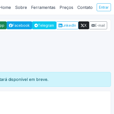
Home
Sobre
Ferramentas
Preços
Contato
Entrar
App
Facebook
Telegram
LinkedIn
X
E-mail
ará disponível em breve.