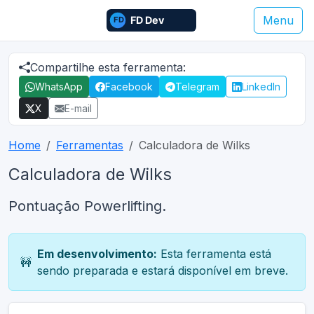
Menu
Compartilhe esta ferramenta:
WhatsApp
Facebook
Telegram
LinkedIn
X
E-mail
Home
Ferramentas
Calculadora de Wilks
Calculadora de Wilks
Pontuação Powerlifting.
Em desenvolvimento:
Esta ferramenta está
🚧
sendo preparada e estará disponível em breve.