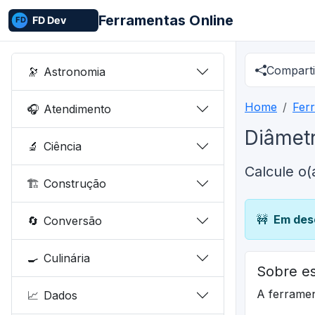
Ferramentas Online
Comparti
🔭
Astronomia
Home
Fer
🎧
Atendimento
Diâmet
🔬
Ciência
Calcule o
🏗️
Construção
🚧
Em des
🔄
Conversão
🍳
Culinária
Sobre es
A ferrame
📈
Dados