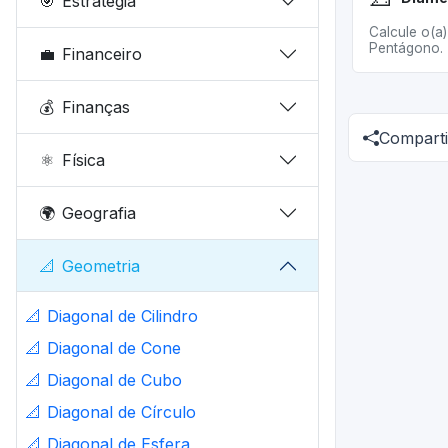
🎯
Estratégia
Calcule o(a
Pentágono.
💼
Financeiro
💰
Finanças
Comparti
⚛️
Física
🌍
Geografia
📐
Geometria
📐
Diagonal de Cilindro
📐
Diagonal de Cone
📐
Diagonal de Cubo
📐
Diagonal de Círculo
📐
Diagonal de Esfera