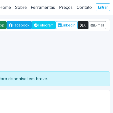
Home
Sobre
Ferramentas
Preços
Contato
Entrar
App
Facebook
Telegram
LinkedIn
X
E-mail
ará disponível em breve.