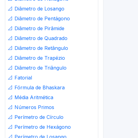
📐
Diâmetro de Losango
📐
Diâmetro de Pentágono
📐
Diâmetro de Pirâmide
📐
Diâmetro de Quadrado
📐
Diâmetro de Retângulo
📐
Diâmetro de Trapézio
📐
Diâmetro de Triângulo
📐
Fatorial
📐
Fórmula de Bhaskara
📐
Média Aritmética
📐
Números Primos
📐
Perímetro de Círculo
📐
Perímetro de Hexágono
📐
Perímetro de Losango