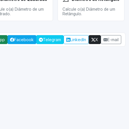
ule o(a) Diâmetro de um
Calcule o(a) Diâmetro de um
rado.
Retângulo.
App
Facebook
Telegram
LinkedIn
X
E-mail