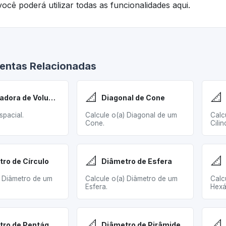
ocê poderá utilizar todas as funcionalidades aqui.
entas Relacionadas
📐
📐
Calculadora de Volume Cone
Diagonal de Cone
spacial.
Calcule o(a) Diagonal de um
Calc
Cone.
Cilin
📐
📐
ro de Círculo
Diâmetro de Esfera
) Diâmetro de um
Calcule o(a) Diâmetro de um
Calc
Esfera.
Hexá
📐
📐
Diâmetro de Pentágono
Diâmetro de Pirâmide