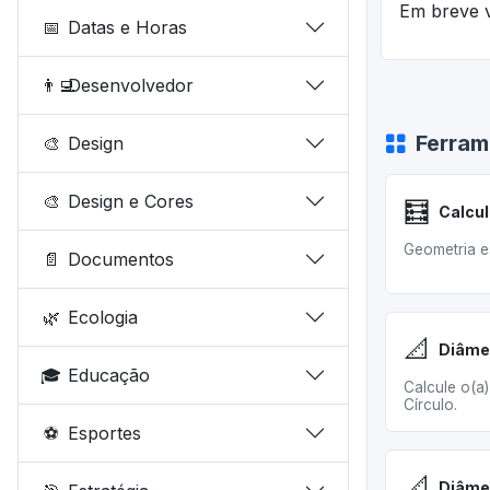
Em breve v
📅
Datas e Horas
👨‍💻
Desenvolvedor
Ferram
🎨
Design
🎨
Design e Cores
🧮
Geometria e
📄
Documentos
🌿
Ecologia
📐
Diâmet
🎓
Educação
Calcule o(a
Círculo.
⚽
Esportes
📐