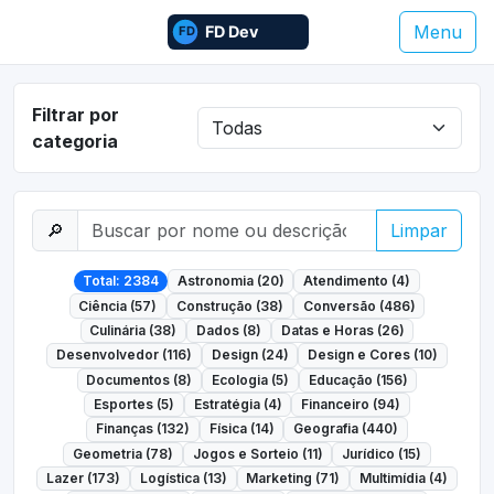
Menu
Filtrar por
categoria
🔎
Limpar
Total: 2384
Astronomia (20)
Atendimento (4)
Ciência (57)
Construção (38)
Conversão (486)
Culinária (38)
Dados (8)
Datas e Horas (26)
Desenvolvedor (116)
Design (24)
Design e Cores (10)
Documentos (8)
Ecologia (5)
Educação (156)
Esportes (5)
Estratégia (4)
Financeiro (94)
Finanças (132)
Física (14)
Geografia (440)
Geometria (78)
Jogos e Sorteio (11)
Jurídico (15)
Lazer (173)
Logística (13)
Marketing (71)
Multimídia (4)