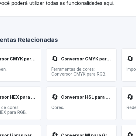
ocê poderá utilizar todas as funcionalidades aqui.
entas Relacionadas
🔄
🔄
Conversor CMYK para RGB
Conversor CMYK para RGB
een.
Ferramentas de cores:
Impo
Conversor CMYK para RGB.
🔄
🔄
Conversor HEX para RGB
Conversor HSL para RGB
 de cores:
Cores.
Rede
HEX para RGB.
🔄
🔄
Conversor Libras para Kg
Conversor Ml para Gramas