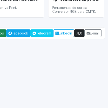
en vs Print.
Ferramentas de cores:
Conversor RGB para CMYK.
App
Facebook
Telegram
LinkedIn
X
E-mail