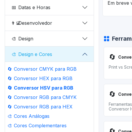
Em breve v
📅
Datas e Horas
👨‍💻
Desenvolvedor
Ferram
🎨
Design
🎨
Design e Cores
🔄
Print vs Scr
🔄
Conversor CMYK para RGB
🔄
Conversor HEX para RGB
🔄
Conversor HSV para RGB
🔄
🔄
Conversor RGB para CMYK
Ferramentas
🔄
Conversor RGB para HEX
Conversor 
🎨
Cores Análogas
🎨
Cores Complementares
🔄