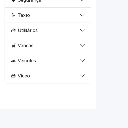
📝
Texto
🧰
Utilitários
🛒
Vendas
🚗
Veículos
🧰
Vídeo
© 2026 fd.dev.br