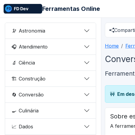
Ferramentas Online
Comparti
🔭
Astronomia
Home
Fer
🎧
Atendimento
Conver
🔬
Ciência
Ferrament
🏗️
Construção
🚧
Em des
🔄
Conversão
🍳
Culinária
Sobre es
A ferrame
📈
Dados