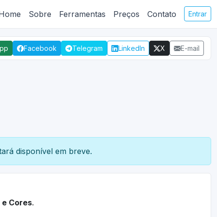
Home
Sobre
Ferramentas
Preços
Contato
Entrar
App
Facebook
Telegram
LinkedIn
X
E-mail
ará disponível em breve.
 e Cores
.