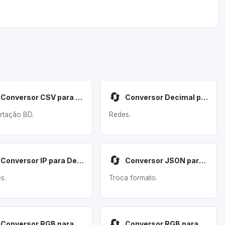
🔄
Conversor CSV para SQL
Conversor Decimal para IP
rtação BD.
Redes.
🔄
Conversor IP para Decimal
Conversor JSON para XML
s.
Troca formato.
🔄
Conversor RGB para CMYK
Conversor RGB para CMYK