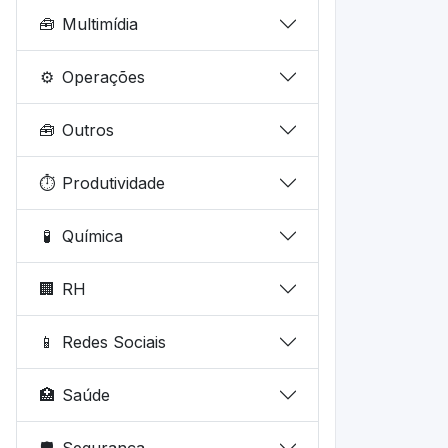
🧰
Multimídia
⚙️
Operações
🧰
Outros
⏱️
Produtividade
🧪
Química
🏢
RH
📱
Redes Sociais
🏥
Saúde
🛡️
Segurança