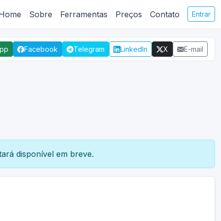
Home
Sobre
Ferramentas
Preços
Contato
Entrar
App
Facebook
Telegram
LinkedIn
X
E-mail
ará disponível em breve.