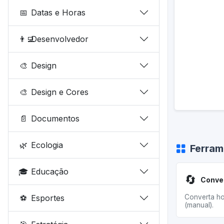
📅
Datas e Horas
👨‍💻
Desenvolvedor
🎨
Design
🎨
Design e Cores
📄
Documentos
🌿
Ecologia
Ferram
🎓
Educação
🔄
⚽
Esportes
Converta ho
(manual).