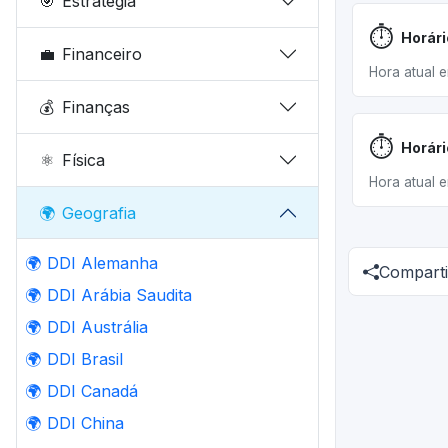
🎯
Estratégia
⏱️
Horár
💼
Financeiro
Hora atual 
💰
Finanças
⏱️
Horár
⚛️
Física
Hora atual 
🌍
Geografia
🌍
DDI Alemanha
Comparti
🌍
DDI Arábia Saudita
🌍
DDI Austrália
🌍
DDI Brasil
🌍
DDI Canadá
🌍
DDI China