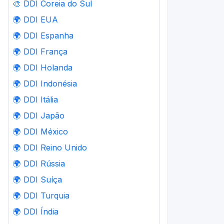
🎨
DDI Coreia do Sul
🌍
DDI EUA
🌍
DDI Espanha
🌍
DDI França
🌍
DDI Holanda
🌍
DDI Indonésia
🌍
DDI Itália
🌍
DDI Japão
🌍
DDI México
🌍
DDI Reino Unido
🌍
DDI Rússia
🌍
DDI Suíça
🌍
DDI Turquia
🌍
DDI Índia