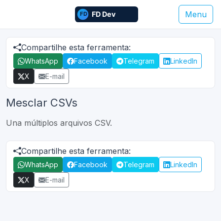
Menu
Compartilhe esta ferramenta:
WhatsApp
Facebook
Telegram
LinkedIn
X
E-mail
Mesclar CSVs
Una múltiplos arquivos CSV.
Compartilhe esta ferramenta:
WhatsApp
Facebook
Telegram
LinkedIn
X
E-mail