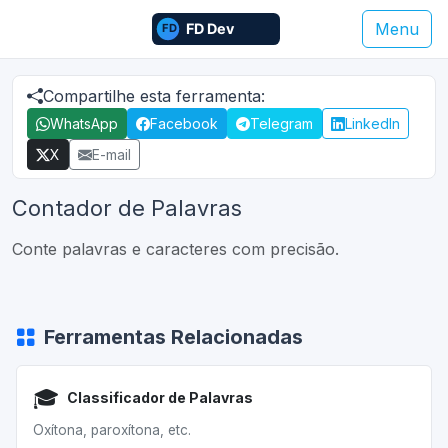
Menu
Compartilhe esta ferramenta:
WhatsApp
Facebook
Telegram
LinkedIn
X
E-mail
Contador de Palavras
Conte palavras e caracteres com precisão.
Ferramentas Relacionadas
🎓
Classificador de Palavras
Oxítona, paroxítona, etc.