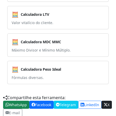
🧮
Calculadora LTV
Valor vitalício do cliente.
🧮
Calculadora MDC MMC
Máximo Divisor e Mínimo Múltiplo.
🧮
Calculadora Peso Ideal
Fórmulas diversas.
Compartilhe esta ferramenta:
WhatsApp
Facebook
Telegram
LinkedIn
X
E-mail