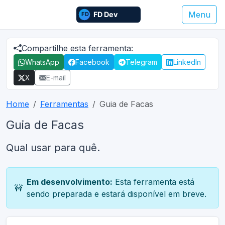
Menu
Compartilhe esta ferramenta:
WhatsApp
Facebook
Telegram
LinkedIn
X
E-mail
Home
Ferramentas
Guia de Facas
Guia de Facas
Qual usar para quê.
Em desenvolvimento:
Esta ferramenta está
🚧
sendo preparada e estará disponível em breve.