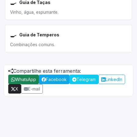
🍳
Guia de Taças
Vinho, água, espumante.
🍳
Guia de Temperos
Combinações comuns.
Compartilhe esta ferramenta:
WhatsApp
Facebook
Telegram
LinkedIn
X
E-mail
© 2026 fd.dev.br
Desempenho, segurança e SEO