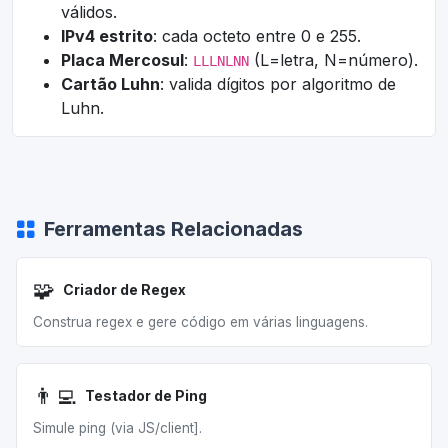
válidos.
IPv4 estrito
: cada octeto entre 0 e 255.
Placa Mercosul
:
(L=letra, N=número).
LLLNLNN
Cartão Luhn
: valida dígitos por algoritmo de
Luhn.
Ferramentas Relacionadas
🧩
Criador de Regex
Construa regex e gere código em várias linguagens.
👨‍💻
Testador de Ping
Simule ping (via JS/client].