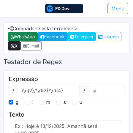
Menu
Compartilhe esta ferramenta:
WhatsApp
Facebook
Telegram
LinkedIn
X
E-mail
Testador de Regex
Expressão
/
/
g
i
m
s
u
Texto