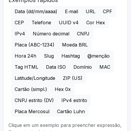
Exemplos rápidos
Data (dd/mm/aaaa)
E‑mail
URL
CPF
CEP
Telefone
UUID v4
Cor Hex
IPv4
Número decimal
CNPJ
Placa (ABC-1234)
Moeda BRL
Hora 24h
Slug
Hashtag
@menção
Tag HTML
Data ISO
Domínio
MAC
Latitude/Longitude
ZIP (US)
Cartão (simpl.)
Hex 0x
CNPJ estrito (DV)
IPv4 estrito
Placa Mercosul
Cartão Luhn
Clique em um exemplo para preencher expressão,