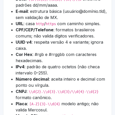
padrões dd/mm/aaaa.
E‑mail
: estrutura básica (usuário@domínio.tld),
sem validação de MX.
URL
: casa
/
com caminho simples.
http
https
CPF/CEP/Telefone
: formatos brasileiros
comuns; não valida dígitos verificadores.
UUID v4
: respeita versão 4 e variante; ignora
caixa.
Cor Hex
: #rgb e #rrggbb com caracteres
hexadecimais.
IPv4
: padrão de quatro octetos (não checa
intervalo 0–255).
Número decimal
: aceita inteiro e decimal com
ponto ou vírgula.
CNPJ
:
\\d{2}.\\d{3}.\\d{3}/\\d{4}-\\d{2}
formato canônico.
Placa
:
modelo antigo; não
[A-Z]{3}-\\d{4}
valida Mercosul.