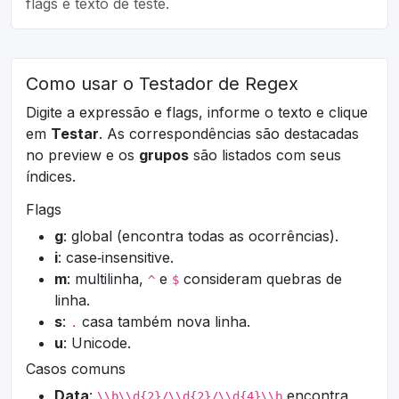
flags e texto de teste.
Como usar o Testador de Regex
Digite a expressão e flags, informe o texto e clique
em
Testar
. As correspondências são destacadas
no preview e os
grupos
são listados com seus
índices.
Flags
g
: global (encontra todas as ocorrências).
i
: case‑insensitive.
m
: multilinha,
e
consideram quebras de
^
$
linha.
s
:
casa também nova linha.
.
u
: Unicode.
Casos comuns
Data
:
encontra
\\b\\d{2}/\\d{2}/\\d{4}\\b