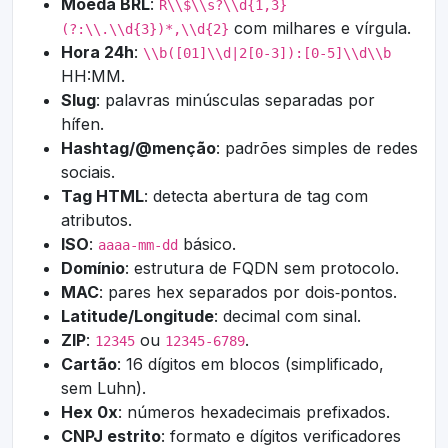
Moeda BRL
:
R\\$\\s?\\d{1,3}
com milhares e vírgula.
(?:\\.\\d{3})*,\\d{2}
Hora 24h
:
\\b([01]\\d|2[0-3]):[0-5]\\d\\b
HH:MM.
Slug
: palavras minúsculas separadas por
hífen.
Hashtag/@menção
: padrões simples de redes
sociais.
Tag HTML
: detecta abertura de tag com
atributos.
ISO
:
básico.
aaaa-mm-dd
Domínio
: estrutura de FQDN sem protocolo.
MAC
: pares hex separados por dois‑pontos.
Latitude/Longitude
: decimal com sinal.
ZIP
:
ou
.
12345
12345-6789
Cartão
: 16 dígitos em blocos (simplificado,
sem Luhn).
Hex 0x
: números hexadecimais prefixados.
CNPJ estrito
: formato e dígitos verificadores