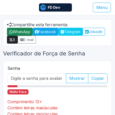
Menu
Compartilhe esta ferramenta:
WhatsApp
Facebook
Telegram
LinkedIn
X
E-mail
Verificador de Força de Senha
Senha
Mostrar
Copiar
Muito fraca
Comprimento 12+
Contém letras maiúsculas
Contém letras minúsculas