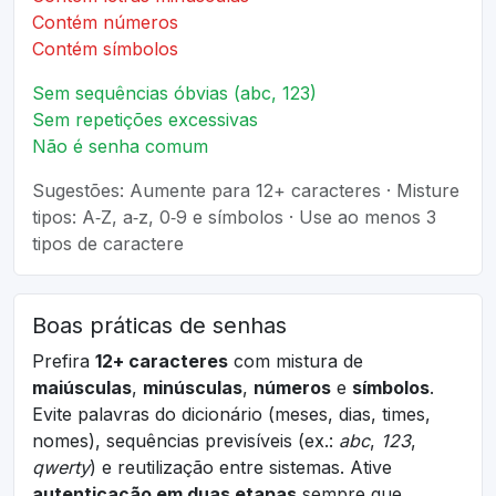
Contém números
Contém símbolos
Sem sequências óbvias (abc, 123)
Sem repetições excessivas
Não é senha comum
Sugestões: Aumente para 12+ caracteres · Misture
tipos: A‑Z, a‑z, 0‑9 e símbolos · Use ao menos 3
tipos de caractere
Boas práticas de senhas
Prefira
12+ caracteres
com mistura de
maiúsculas
,
minúsculas
,
números
e
símbolos
.
Evite palavras do dicionário (meses, dias, times,
nomes), sequências previsíveis (ex.:
abc
,
123
,
qwerty
) e reutilização entre sistemas. Ative
autenticação em duas etapas
sempre que