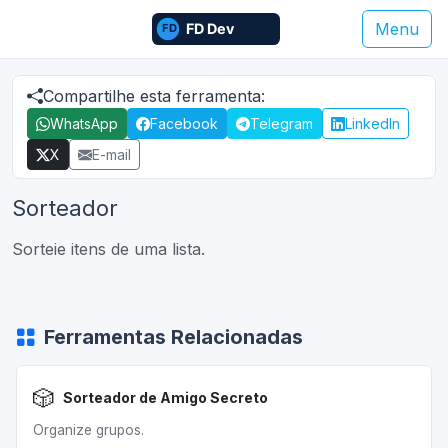
Menu
Compartilhe esta ferramenta:
WhatsApp
Facebook
Telegram
LinkedIn
X
E-mail
Sorteador
Sorteie itens de uma lista.
Ferramentas Relacionadas
🎲
Sorteador de Amigo Secreto
Organize grupos.