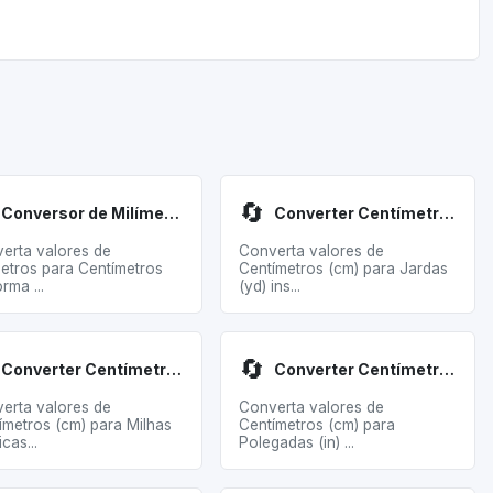
🔄
Conversor de Milímetros para Centímetros
Converter Centímetros para Jardas
erta valores de
Converta valores de
metros para Centímetros
Centímetros (cm) para Jardas
rma ...
(yd) ins...
🔄
Converter Centímetros para Milhas Náuticas
Converter Centímetros para Polegadas
erta valores de
Converta valores de
ímetros (cm) para Milhas
Centímetros (cm) para
cas...
Polegadas (in) ...