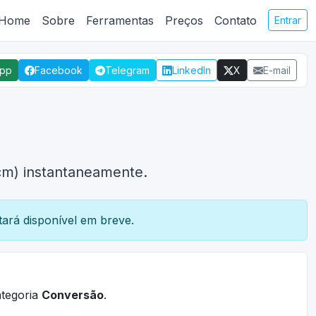
Home
Sobre
Ferramentas
Preços
Contato
Entrar
App
Facebook
Telegram
LinkedIn
X
E-mail
cm) instantaneamente.
ará disponível em breve.
ategoria
Conversão
.