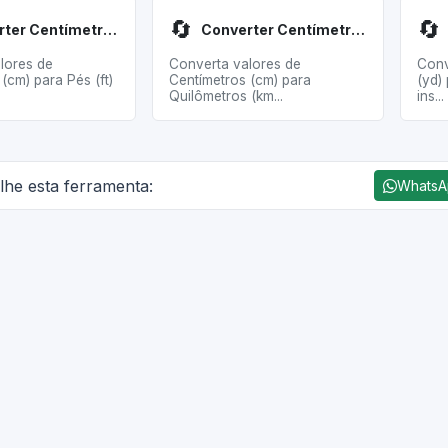
🔄
🔄
Converter Centímetros para Pés
Converter Centímetros para Quilômetros
lores de
Converta valores de
Conv
(cm) para Pés (ft)
Centímetros (cm) para
(yd)
Quilômetros (km...
ins...
lhe esta ferramenta:
Whats