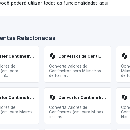
ocê poderá utilizar todas as funcionalidades aqui.
entas Relacionadas
🔄
🔄
Converter Centímetros para Milímetros
Conversor de Centímetros para Milímetros
lores de
Converta valores de
Conv
 (cm) para
Centímetros para Milímetros
Milí
m)...
de forma ...
de fo
🔄
🔄
Converter Centímetros para Metros
Converter Centímetros para Milhas
lores de
Converta valores de
Conv
 (cm) para Metros
Centímetros (cm) para Milhas
Cent
(mi) ins...
Náuti