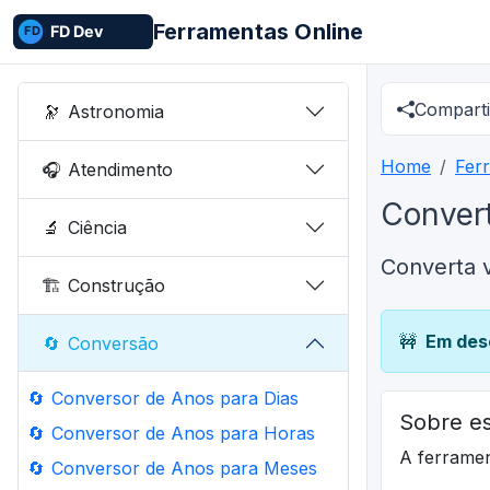
Ferramentas Online
Comparti
🔭
Astronomia
Home
Fer
🎧
Atendimento
Convert
🔬
Ciência
Converta 
🏗️
Construção
🚧
Em des
🔄
Conversão
🔄
Conversor de Anos para Dias
Sobre es
🔄
Conversor de Anos para Horas
A ferrame
🔄
Conversor de Anos para Meses