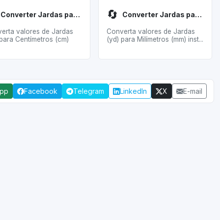
🔄
Converter Jardas para Centímetros
Converter Jardas para Milímetros
erta valores de Jardas
Converta valores de Jardas
 para Centímetros (cm)
(yd) para Milímetros (mm) inst...
App
Facebook
Telegram
LinkedIn
X
E-mail