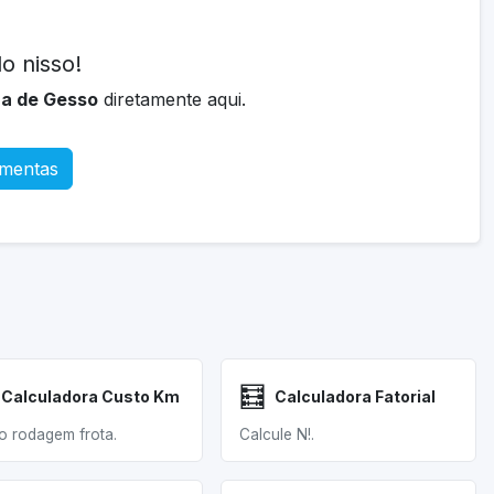
o nisso!
ra de Gesso
diretamente aqui.
amentas
🧮
Calculadora Custo Km
Calculadora Fatorial
o rodagem frota.
Calcule N!.