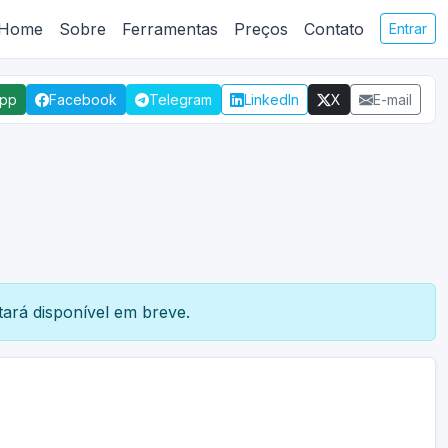
Home
Sobre
Ferramentas
Preços
Contato
Entrar
App
Facebook
Telegram
LinkedIn
X
E-mail
ará disponível em breve.