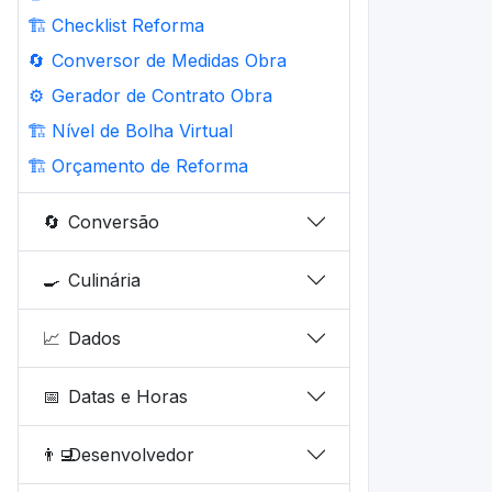
🏗️
Checklist Reforma
🔄
Conversor de Medidas Obra
⚙️
Gerador de Contrato Obra
🏗️
Nível de Bolha Virtual
🏗️
Orçamento de Reforma
🔄
Conversão
🍳
Culinária
📈
Dados
📅
Datas e Horas
👨‍💻
Desenvolvedor