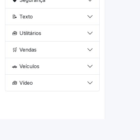
📝
Texto
🧰
Utilitários
🛒
Vendas
🚗
Veículos
🧰
Vídeo
© 2026 fd.dev.br