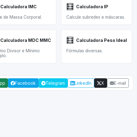
🧮
Calculadora IMC
Calculadora IP
ce de Massa Corporal.
Calcule subredes e máscaras.
🧮
Calculadora MDC MMC
Calculadora Peso Ideal
mo Divisor e Mínimo
Fórmulas diversas.
plo.
App
Facebook
Telegram
LinkedIn
X
E-mail