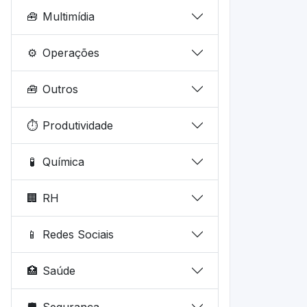
🧰
Multimídia
⚙️
Operações
🧰
Outros
⏱️
Produtividade
🧪
Química
🏢
RH
📱
Redes Sociais
🏥
Saúde
🛡️
Segurança