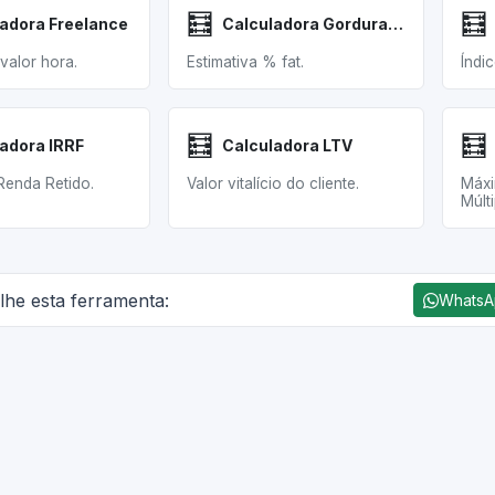
🧮
🧮
adora Freelance
Calculadora Gordura Corporal
valor hora.
Estimativa % fat.
Índi
🧮
🧮
adora IRRF
Calculadora LTV
Renda Retido.
Valor vitalício do cliente.
Máxi
Múlti
lhe esta ferramenta:
Whats