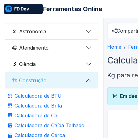
Ferramentas Online
Comparti
🔭
Astronomia
Home
Fer
🎧
Atendimento
Calcul
🔬
Ciência
Kg para r
🏗️
Construção
🧮
Calculadora de BTU
🚧
Em des
🧮
Calculadora de Brita
🧮
Calculadora de Cal
🧮
Calculadora de Caída Telhado
🧮
Calculadora de Cerca