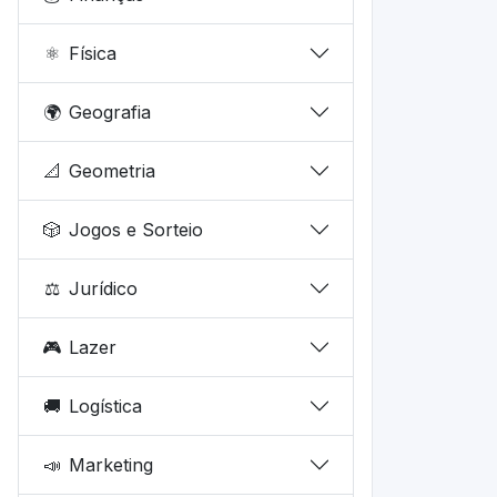
⚛️
Física
🌍
Geografia
📐
Geometria
🎲
Jogos e Sorteio
⚖️
Jurídico
🎮
Lazer
🚚
Logística
📣
Marketing