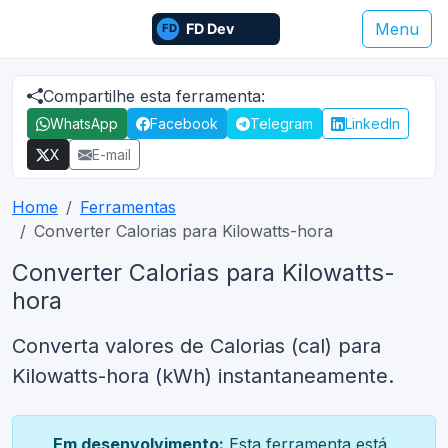
Menu
Compartilhe esta ferramenta:
WhatsApp
Facebook
Telegram
LinkedIn
X
E-mail
Home
Ferramentas
Converter Calorias para Kilowatts-hora
Converter Calorias para Kilowatts-
hora
Converta valores de Calorias (cal) para
Kilowatts-hora (kWh) instantaneamente.
Em desenvolvimento:
Esta ferramenta está