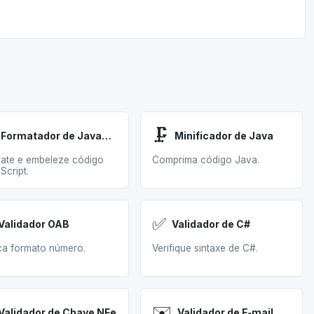
🗜️
Formatador de JavaScript
Minificador de Java
ate e embeleze código
Comprima código Java.
Script.
✅
Validador OAB
Validador de C#
a formato número.
Verifique sintaxe de C#.
✉️
Validador de Chave NFe
Validador de E‑mail