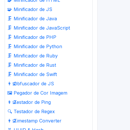
🧩
Minificador de HTML
🧩
Minificador de JS
🗜️
Minificador de Java
🗜️
Minificador de JavaScript
🗜️
Minificador de PHP
🗜️
Minificador de Python
🗜️
Minificador de Ruby
🗜️
Minificador de Rust
🗜️
Minificador de Swift
👨‍💻
Obfuscador de JS
🖼️
Pegador de Cor Imagem
👨‍💻
Testador de Ping
🔍
Testador de Regex
👨‍💻
Timestamp Converter