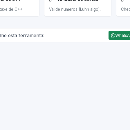
ntaxe de C++.
Valide números (Luhn algo].
Chec
lhe esta ferramenta:
Whats