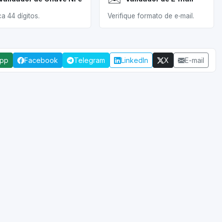
a 44 dígitos.
Verifique formato de e‑mail.
App
Facebook
Telegram
LinkedIn
X
E-mail