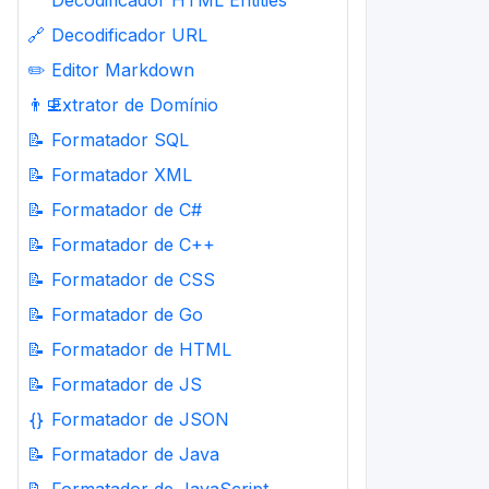
Decodificador HTML Entities
🔗
Decodificador URL
✏️
Editor Markdown
👨‍💻
Extrator de Domínio
📝
Formatador SQL
📝
Formatador XML
📝
Formatador de C#
📝
Formatador de C++
📝
Formatador de CSS
📝
Formatador de Go
📝
Formatador de HTML
📝
Formatador de JS
{}
Formatador de JSON
📝
Formatador de Java