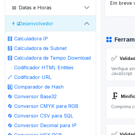
Em breve v
📅
Datas e Horas
👨‍💻
Desenvolvedor
🧮
Calculadora IP
Ferram
🧮
Calculadora de Subnet
✅
🧮
Calculadora de Tempo Download
Codificador HTML Entities
Verifique si
JavaScript.
🔗
Codificador URL
#️⃣
Comparador de Hash
🗜️
🔄
Conversor Base32
🔄
Conversor CMYK para RGB
Comprima có
🔄
Conversor CSV para SQL
🔄
Conversor Decimal para IP
✅
Valida