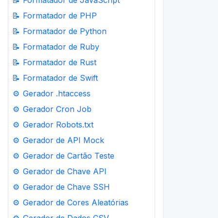
📝
Formatador de JavaScript
📝
Formatador de PHP
📝
Formatador de Python
📝
Formatador de Ruby
📝
Formatador de Rust
📝
Formatador de Swift
⚙️
Gerador .htaccess
⚙️
Gerador Cron Job
⚙️
Gerador Robots.txt
⚙️
Gerador de API Mock
⚙️
Gerador de Cartão Teste
⚙️
Gerador de Chave API
⚙️
Gerador de Chave SSH
⚙️
Gerador de Cores Aleatórias