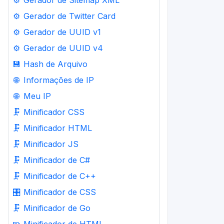
⚙️
Gerador de Sitemap XML
⚙️
Gerador de Twitter Card
⚙️
Gerador de UUID v1
⚙️
Gerador de UUID v4
💾
Hash de Arquivo
🌐
Informações de IP
🌐
Meu IP
🗜️
Minificador CSS
🗜️
Minificador HTML
🗜️
Minificador JS
🗜️
Minificador de C#
🗜️
Minificador de C++
🎛️
Minificador de CSS
🗜️
Minificador de Go