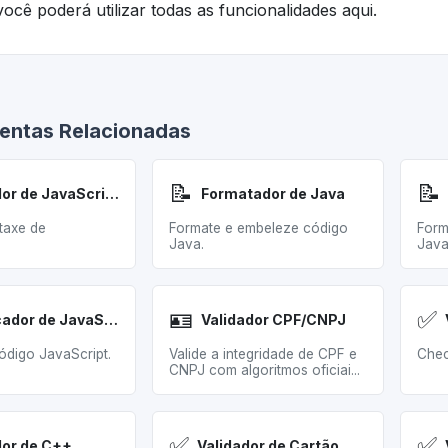
ocê poderá utilizar todas as funcionalidades aqui.
entas Relacionadas
📝
📝
Validador de JavaScript
Formatador de Java
ntaxe de
Formate e embeleze código
Form
Java.
Java
🪪
✅
Minificador de JavaScript
Validador CPF/CNPJ
digo JavaScript.
Valide a integridade de CPF e
Chec
CNPJ com algoritmos oficiai...
✅
✅
dor de C++
Validador de Cartão