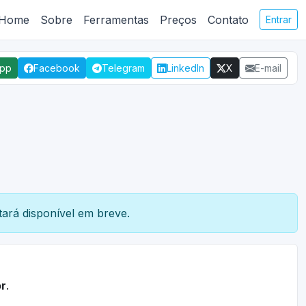
Home
Sobre
Ferramentas
Preços
Contato
Entrar
App
Facebook
Telegram
LinkedIn
X
E-mail
ará disponível em breve.
r
.