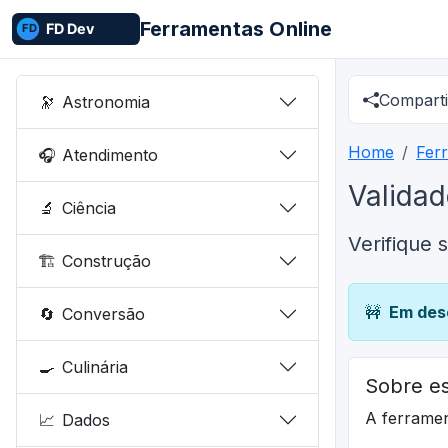
Ferramentas Online
Comparti
🔭
Astronomia
Home
Fer
🎧
Atendimento
Validad
🔬
Ciência
Verifique 
🏗️
Construção
🚧
Em des
🔄
Conversão
🍳
Culinária
Sobre es
A ferrame
📈
Dados