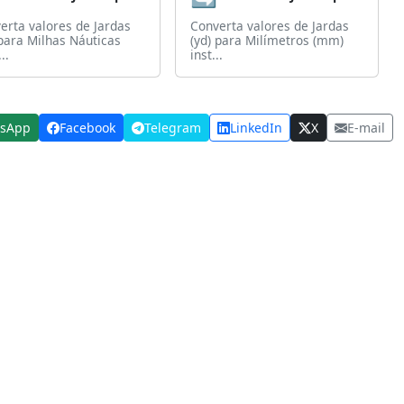
erta valores de Jardas
Converta valores de Jardas
 para Milhas Náuticas
(yd) para Milímetros (mm)
..
inst...
sApp
Facebook
Telegram
LinkedIn
X
E-mail