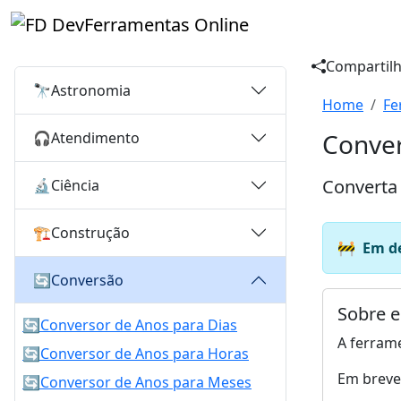
Ferramentas Online
Compartilh
🔭
Astronomia
Home
Fe
Conver
🎧
Atendimento
Converta 
🔬
Ciência
🏗️
Construção
🚧
Em d
🔄
Conversão
Sobre e
🔄
Conversor de Anos para Dias
A ferram
🔄
Conversor de Anos para Horas
Em breve 
🔄
Conversor de Anos para Meses