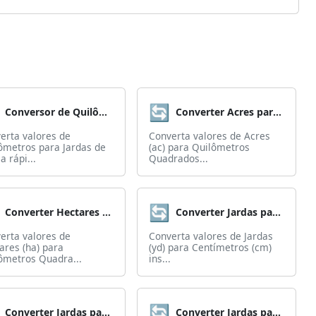
🔄
Conversor de Quilômetros para Jardas
Converter Acres para Quilômetros Quadrados
erta valores de
Converta valores de Acres
ômetros para Jardas de
(ac) para Quilômetros
a rápi...
Quadrados...
🔄
Converter Hectares para Quilômetros Quadrados
Converter Jardas para Centímetros
erta valores de
Converta valores de Jardas
ares (ha) para
(yd) para Centímetros (cm)
ômetros Quadra...
ins...
🔄
Converter Jardas para Milhas Náuticas
Converter Jardas para Milímetros