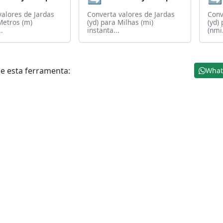
valores de Jardas
Converta valores de Jardas
Conv
Metros (m)
(yd) para Milhas (mi)
(yd)
.
instanta...
(nmi.
e esta ferramenta:
What