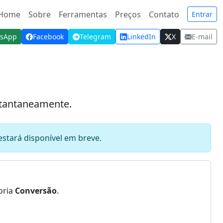
Home
Sobre
Ferramentas
Preços
Contato
Entrar
sApp
Facebook
Telegram
LinkedIn
X
E-mail
nstantaneamente.
stará disponível em breve.
oria
Conversão
.