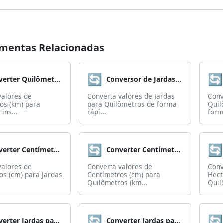
mentas Relacionadas
🔄
🔄
Converter Quilômetros para Jardas
Conversor de Jardas para Quilômetros
valores de
Converta valores de Jardas
Conv
os (km) para
para Quilômetros de forma
Quil
 ins...
rápi...
form
🔄
🔄
Converter Centímetros para Jardas
Converter Centímetros para Quilômetros
valores de
Converta valores de
Conv
os (cm) para Jardas
Centímetros (cm) para
Hect
Quilômetros (km...
Quil
🔄
🔄
Converter Jardas para Metros
Converter Jardas para Milhas