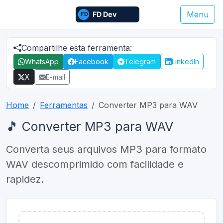
Menu
Compartilhe esta ferramenta:
WhatsApp
Facebook
Telegram
LinkedIn
X
E-mail
Home
Ferramentas
Converter MP3 para WAV
🎵 Converter MP3 para WAV
Converta seus arquivos MP3 para formato
WAV descomprimido com facilidade e
rapidez.