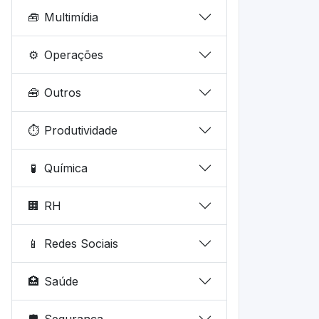
🧰
Multimídia
⚙️
Operações
🧰
Outros
⏱️
Produtividade
🧪
Química
🏢
RH
📱
Redes Sociais
🏥
Saúde
🛡️
Segurança