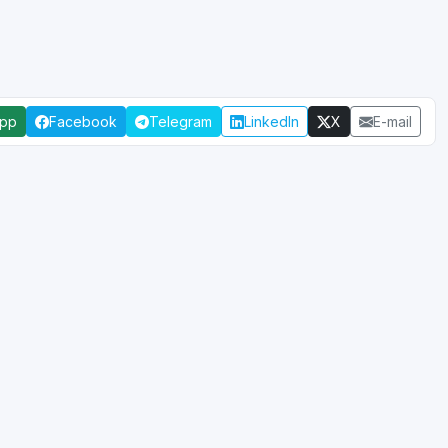
App
Facebook
Telegram
LinkedIn
X
E-mail