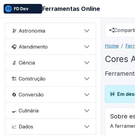
Ferramentas Online
Comparti
🔭
Astronomia
Home
Fer
🎧
Atendimento
Cores 
🔬
Ciência
Ferrament
🏗️
Construção
🚧
Em des
🔄
Conversão
🍳
Culinária
Sobre es
A ferrame
📈
Dados