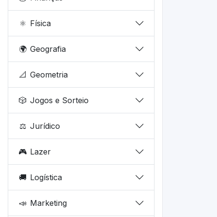
⚛️
Física
🌍
Geografia
📐
Geometria
🎲
Jogos e Sorteio
⚖️
Jurídico
🎮
Lazer
🚚
Logística
📣
Marketing