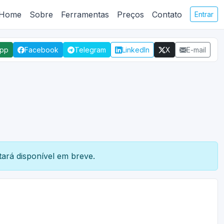
Home
Sobre
Ferramentas
Preços
Contato
Entrar
App
Facebook
Telegram
LinkedIn
X
E-mail
ará disponível em breve.