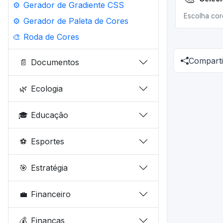
⚙️
Gerador de Gradiente CSS
Escolha core
⚙️
Gerador de Paleta de Cores
🎨
Roda de Cores
Comparti
📄
Documentos
🌿
Ecologia
🎓
Educação
⚽
Esportes
🎯
Estratégia
💼
Financeiro
💰
Finanças