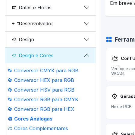
Em breve v
📅
Datas e Horas
👨‍💻
Desenvolvedor
Ferram
🎨
Design
🎨
Design e Cores
🎨
Contr
Verifique ac
🔄
Conversor CMYK para RGB
WCAG.
🔄
Conversor HEX para RGB
🔄
Conversor HSV para RGB
⚙️
🔄
Conversor RGB para CMYK
Hex e RGB.
🔄
Conversor RGB para HEX
🎨
Cores Análogas
🎨
Cores Complementares
🎨
Seleci