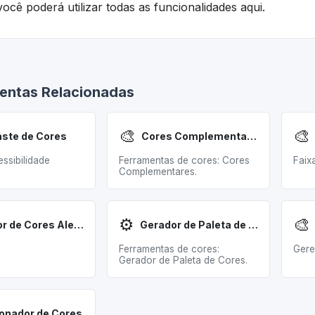
ocê poderá utilizar todas as funcionalidades aqui.
entas Relacionadas
🎨
🎨
aste de Cores
Cores Complementares
essibilidade
Ferramentas de cores: Cores
Faix
Complementares.
⚙️
🎨
Gerador de Cores Aleatórias
Gerador de Paleta de Cores
Ferramentas de cores:
Gere
Gerador de Paleta de Cores.
onador de Cores