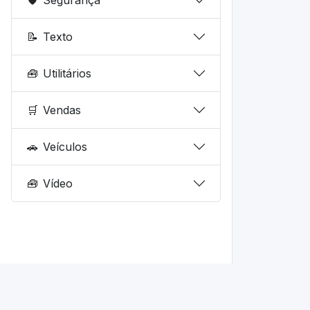
📝
Texto
🧰
Utilitários
🛒
Vendas
🚗
Veículos
🧰
Vídeo
© 2026 fd.dev.br