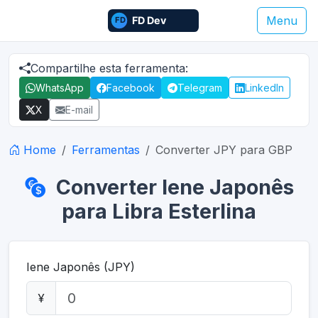
Menu
Compartilhe esta ferramenta:
WhatsApp
Facebook
Telegram
LinkedIn
X
E-mail
Home
Ferramentas
Converter JPY para GBP
Converter Iene Japonês
para Libra Esterlina
Iene Japonês (JPY)