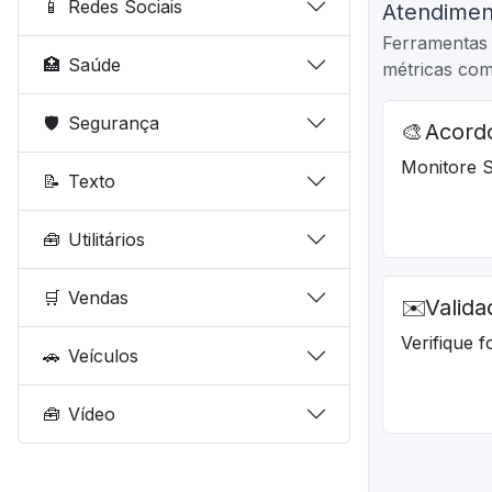
📱
Redes Sociais
Atendimen
Ferramentas 
🏥
Saúde
métricas co
🛡️
Segurança
🎨
Acordo
Monitore S
📝
Texto
🧰
Utilitários
🛒
Vendas
✉️
Valida
Verifique f
🚗
Veículos
🧰
Vídeo