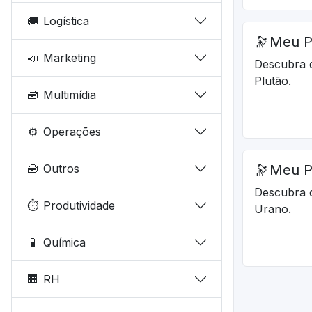
🚚
Logística
🔭
Meu P
📣
Marketing
Descubra 
Plutão.
🧰
Multimídia
⚙️
Operações
🧰
Outros
🔭
Meu P
Descubra 
⏱️
Produtividade
Urano.
🧪
Química
🏢
RH