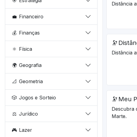
🎯
Estratégia
Distância 
💼
Financeiro
💰
Finanças
🔭
Distân
⚛️
Física
Distância 
🌍
Geografia
📐
Geometria
🎲
Jogos e Sorteio
🔭
Meu P
Descubra 
⚖️
Jurídico
Marte.
🎮
Lazer