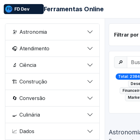
Ferramentas Online
🔭
Astronomia
Filtrar po
🎧
Atendimento
🔎
🔬
Ciência
Total: 2384
🏗️
Construção
Dese
Financeir
🔄
Conversão
Market
🍳
Culinária
📈
Dados
Astronomi