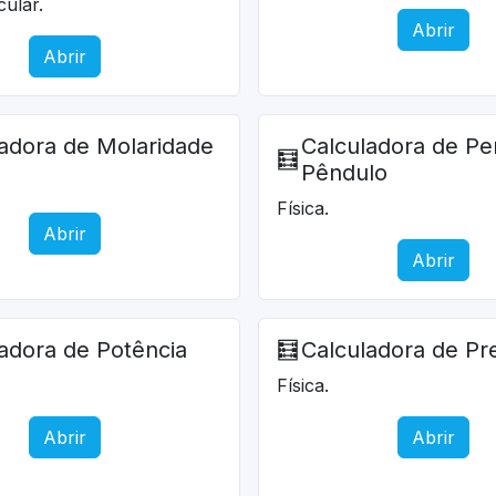
ular.
Abrir
Abrir
adora de Molaridade
Calculadora de Pe
🧮
Pêndulo
Física.
Abrir
Abrir
adora de Potência
🧮
Calculadora de Pr
Física.
Abrir
Abrir