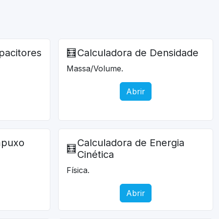
pacitores
🧮
Calculadora de Densidade
Massa/Volume.
Abrir
mpuxo
Calculadora de Energia
🧮
Cinética
Física.
Abrir