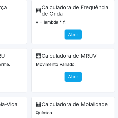
rça
Calculadora de Frequência
🧮
de Onda
v = lambda * f.
Abrir
RU
🧮
Calculadora de MRUV
orme.
Movimento Variado.
Abrir
ia-Vida
🧮
Calculadora de Molalidade
Química.