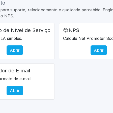
to
para suporte, relacionamento e qualidade percebida. Englo
mo NPS.
 de Nível de Serviço
😊
NPS
LA simples.
Calcule Net Promoter Sco
Abrir
Abrir
dor de E‑mail
ormato de e‑mail.
Abrir