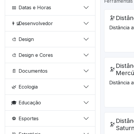
Ferramentas 
📅
Datas e Horas
🔭
Distân
👨‍💻
Desenvolvedor
Distância a
🎨
Design
🎨
Design e Cores
Distân
🔭
📄
Documentos
Mercú
Distância 
🌿
Ecologia
🎓
Educação
⚽
Esportes
Distân
🔭
Satur