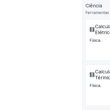
Ciência
Ferramentas 
Calcu
🧮
Elétri
Física.
Calcul
🧮
Térmi
Física.