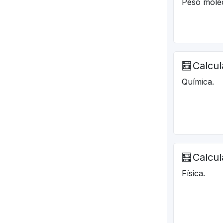
Peso molec
🧮
Calcul
Química.
🧮
Calcul
Física.