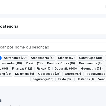
r categoria
Astronomia (20)
Atendimento (4)
Ciência (57)
Construção (38)
nvolvedor (116)
Design (24)
Design e Cores (10)
Documentos (8)
o (94)
Finanças (132)
Física (14)
Geografia (440)
Geometria (78)
ing (71)
Multimídia (4)
Operações (35)
Outros (67)
Produtividade 
Segurança (10)
Texto (32)
Utilitários (1)
Venda
a