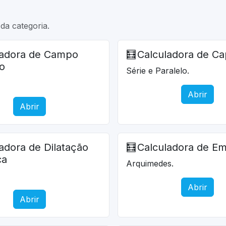
da categoria.
ladora de Campo
🧮
Calculadora de Ca
co
Série e Paralelo.
Abrir
Abrir
adora de Dilatação
🧮
Calculadora de E
ca
Arquimedes.
Abrir
Abrir