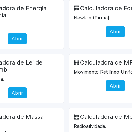
adora de Energia
🧮
Calculadora de Fo
ial
Newton (F=ma].
Abrir
Abrir
adora de Lei de
🧮
Calculadora de M
omb
Movimento Retilíneo Unif
ca.
Abrir
Abrir
ladora de Massa
🧮
Calculadora de Me
Radioatividade.