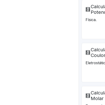
Calcul
🧮
Potenc
Física.
Calcul
🧮
Coul
Eletrostáti
Calcu
🧮
Molar