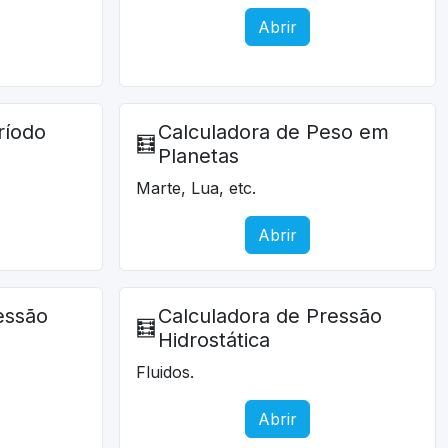
Abrir
ríodo
Calculadora de Peso em
🧮
Planetas
Marte, Lua, etc.
Abrir
essão
Calculadora de Pressão
🧮
Hidrostática
Fluidos.
Abrir