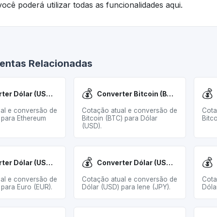
ocê poderá utilizar todas as funcionalidades aqui.
entas Relacionadas
💰
💰
Converter Dólar (USD) para Ethereum (ETH)
Converter Bitcoin (BTC) para Dólar (USD)
al e conversão de
Cotação atual e conversão de
Cota
 para Ethereum
Bitcoin (BTC) para Dólar
Bitc
(USD).
💰
💰
Converter Dólar (USD) para Euro (EUR)
Converter Dólar (USD) para Iene (JPY)
al e conversão de
Cotação atual e conversão de
Cota
 para Euro (EUR).
Dólar (USD) para Iene (JPY).
Dóla