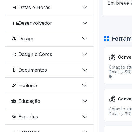
Em breve v
📅
Datas e Horas
👨‍💻
Desenvolvedor
Ferram
🎨
Design
🎨
Design e Cores
💰
Cotação atu
📄
Documentos
Dólar (USD)
(E...
🌿
Ecologia
💰
🎓
Educação
Cotação atu
Dólar (USD)
⚽
Esportes