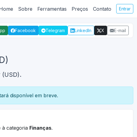
Home
Sobre
Ferramentas
Preços
Contato
Entrar
App
Facebook
Telegram
LinkedIn
X
E-mail
D)
 (USD).
ará disponível em breve.
 à categoria
Finanças
.