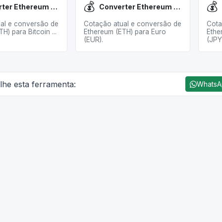
💰
💰
Converter Ethereum (ETH) para Bitcoin (BTC)
Converter Ethereum (ETH) para Euro (EUR)
al e conversão de
Cotação atual e conversão de
Cota
H) para Bitcoin ...
Ethereum (ETH) para Euro
Ethe
(EUR).
(JPY
lhe esta ferramenta:
Whats