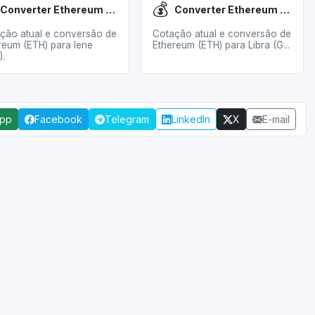
💰
Converter Ethereum (ETH) para Iene (JPY)
Converter Ethereum (ETH) para Libra (GBP)
ção atual e conversão de
Cotação atual e conversão de
reum (ETH) para Iene
Ethereum (ETH) para Libra (G...
).
App
Facebook
Telegram
LinkedIn
X
E-mail