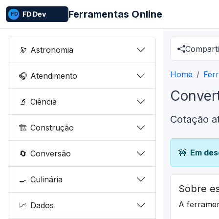
Ferramentas Online
Comparti
🔭
Astronomia
Home
Fer
🎧
Atendimento
Convert
🔬
Ciência
Cotação a
🏗️
Construção
🚧
Em des
🔄
Conversão
🍳
Culinária
Sobre es
A ferrame
📈
Dados