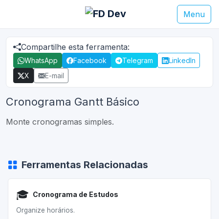
Menu
Compartilhe esta ferramenta:
WhatsApp
Facebook
Telegram
LinkedIn
X
E-mail
Cronograma Gantt Básico
Monte cronogramas simples.
Ferramentas Relacionadas
🎓
Cronograma de Estudos
Organize horários.