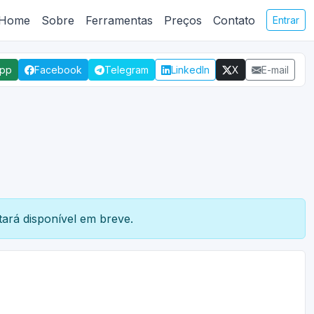
Home
Sobre
Ferramentas
Preços
Contato
Entrar
App
Facebook
Telegram
LinkedIn
X
E-mail
ará disponível em breve.