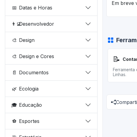
Em breve v
📅
Datas e Horas
👨‍💻
Desenvolvedor
Ferram
🎨
Design
🎨
Design e Cores
📝
Contar
Ferramenta 
📄
Documentos
Linhas.
🌿
Ecologia
Comparti
🎓
Educação
⚽
Esportes