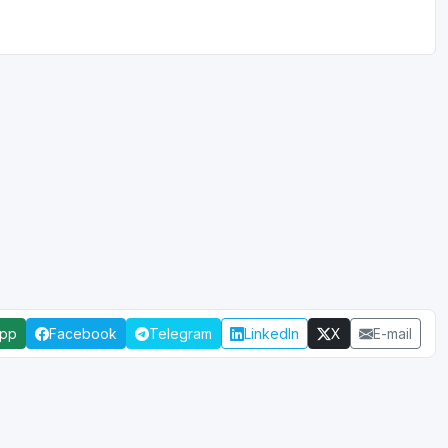
App
Facebook
Telegram
LinkedIn
X
E-mail