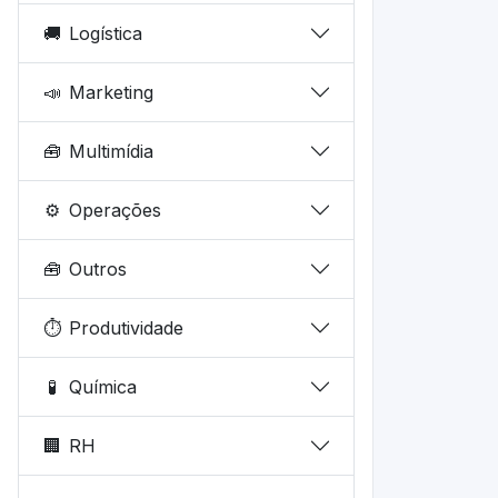
🚚
Logística
📣
Marketing
🧰
Multimídia
⚙️
Operações
🧰
Outros
⏱️
Produtividade
🧪
Química
🏢
RH