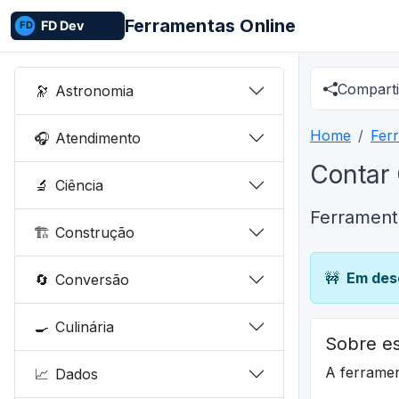
Ferramentas Online
Comparti
🔭
Astronomia
Home
Fer
🎧
Atendimento
Contar
🔬
Ciência
Ferrament
🏗️
Construção
🚧
Em des
🔄
Conversão
🍳
Culinária
Sobre es
A ferrame
📈
Dados