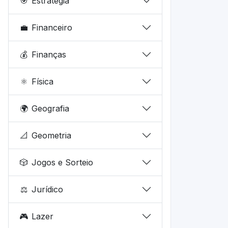
🎯
Estratégia
💼
Financeiro
💰
Finanças
⚛️
Física
🌍
Geografia
📐
Geometria
🎲
Jogos e Sorteio
⚖️
Jurídico
🎮
Lazer