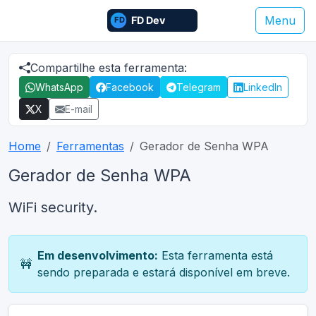
Menu
Compartilhe esta ferramenta:
WhatsApp
Facebook
Telegram
LinkedIn
X
E-mail
Home
Ferramentas
Gerador de Senha WPA
Gerador de Senha WPA
WiFi security.
Em desenvolvimento:
Esta ferramenta está
🚧
sendo preparada e estará disponível em breve.