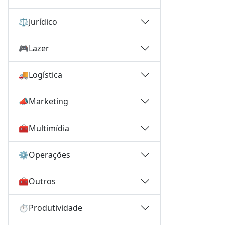
⚖️
Jurídico
🎮
Lazer
🚚
Logística
📣
Marketing
🧰
Multimídia
⚙️
Operações
🧰
Outros
⏱️
Produtividade