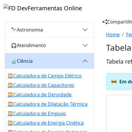
Ferramentas Online
Compartilh
🔭
Astronomia
Home
Fe
Tabela
🎧
Atendimento
Tabela re
🔬
Ciência
🧮
Calculadora de Campo Elétrico
🚧
Em d
🧮
Calculadora de Capacitores
🧮
Calculadora de Densidade
🧮
Calculadora de Dilatação Térmica
🧮
Calculadora de Empuxo
🧮
Calculadora de Energia Cinética