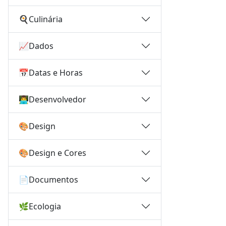
🍳
Culinária
📈
Dados
📅
Datas e Horas
👨‍💻
Desenvolvedor
🎨
Design
🎨
Design e Cores
📄
Documentos
🌿
Ecologia