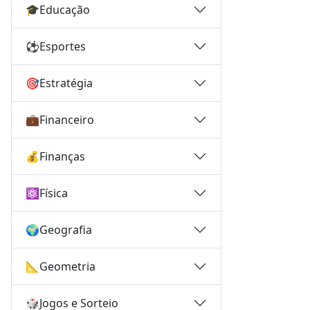
🎓
Educação
⚽
Esportes
🎯
Estratégia
💼
Financeiro
💰
Finanças
⚛️
Física
🌍
Geografia
📐
Geometria
🎲
Jogos e Sorteio