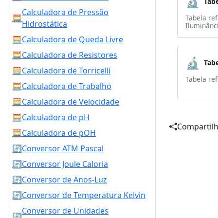
🔬
Calculadora de Pressão
🧮
Tabela re
Hidrostática
Iluminânc
🧮
Calculadora de Queda Livre
🧮
Calculadora de Resistores
🔬
🧮
Calculadora de Torricelli
Tabela re
🧮
Calculadora de Trabalho
🧮
Calculadora de Velocidade
🧮
Calculadora de pH
Compartilh
🧮
Calculadora de pOH
🔄
Conversor ATM Pascal
🔄
Conversor Joule Caloria
🔄
Conversor de Anos-Luz
🔄
Conversor de Temperatura Kelvin
Conversor de Unidades
🔄