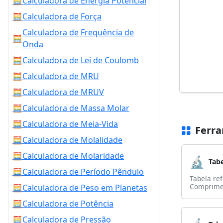
🧮
Calculadora de Energia Potencial
🧮
Calculadora de Força
Calculadora de Frequência de
🧮
Onda
🧮
Calculadora de Lei de Coulomb
🧮
Calculadora de MRU
🧮
Calculadora de MRUV
🧮
Calculadora de Massa Molar
🧮
Calculadora de Meia-Vida
Ferra
🧮
Calculadora de Molalidade
🧮
Calculadora de Molaridade
🔬
🧮
Calculadora de Período Pêndulo
Tabela re
Comprime
🧮
Calculadora de Peso em Planetas
🧮
Calculadora de Potência
🧮
Calculadora de Pressão