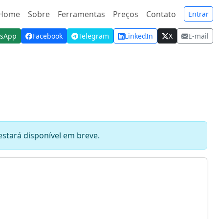
Home
Sobre
Ferramentas
Preços
Contato
Entrar
sApp
Facebook
Telegram
LinkedIn
X
E-mail
stará disponível em breve.