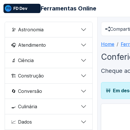
Ferramentas Online
Comparti
🔭
Astronomia
Home
Fer
🎧
Atendimento
Conferi
🔬
Ciência
Cheque ac
🏗️
Construção
🚧
Em des
🔄
Conversão
🍳
Culinária
📈
Dados