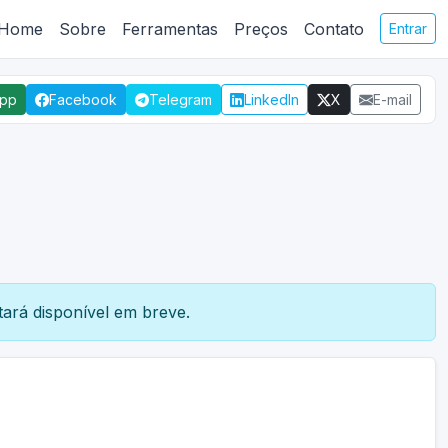
Home
Sobre
Ferramentas
Preços
Contato
Entrar
App
Facebook
Telegram
LinkedIn
X
E-mail
ará disponível em breve.