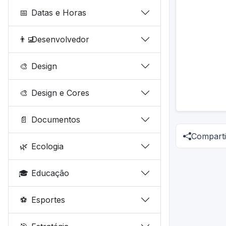
📅
Datas e Horas
👨‍💻
Desenvolvedor
🎨
Design
🎨
Design e Cores
📄
Documentos
Comparti
🌿
Ecologia
🎓
Educação
⚽
Esportes