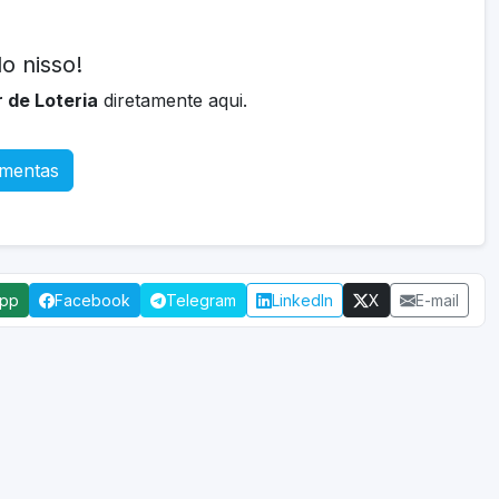
o nisso!
 de Loteria
diretamente aqui.
amentas
App
Facebook
Telegram
LinkedIn
X
E-mail