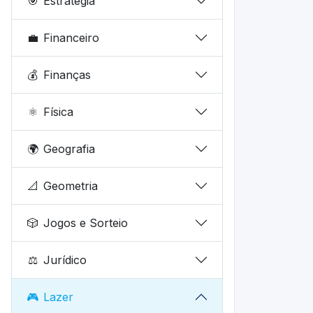
🎯
Estratégia
💼
Financeiro
💰
Finanças
⚛️
Física
🌍
Geografia
📐
Geometria
🎲
Jogos e Sorteio
⚖️
Jurídico
🎮
Lazer