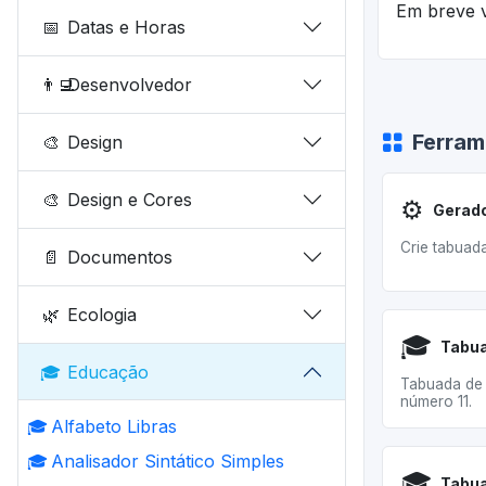
Em breve v
📅
Datas e Horas
👨‍💻
Desenvolvedor
Ferram
🎨
Design
🎨
Design e Cores
⚙️
Gerado
Crie tabuad
📄
Documentos
🌿
Ecologia
🎓
Tabua
🎓
Educação
Tabuada de 
número 11.
🎓
Alfabeto Libras
🎓
Analisador Sintático Simples
🎓
Tabua