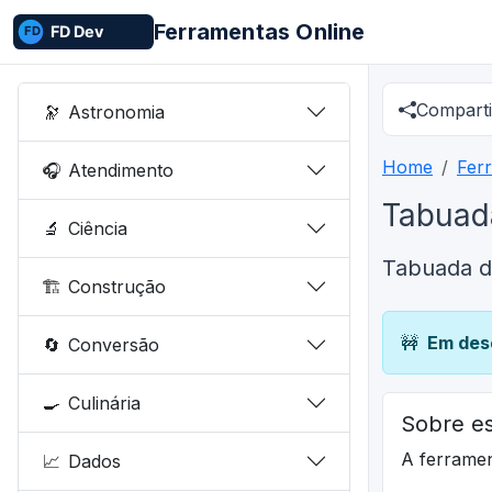
Ferramentas Online
Comparti
🔭
Astronomia
Home
Fer
🎧
Atendimento
Tabuad
🔬
Ciência
Tabuada d
🏗️
Construção
🚧
Em des
🔄
Conversão
🍳
Culinária
Sobre es
A ferrame
📈
Dados