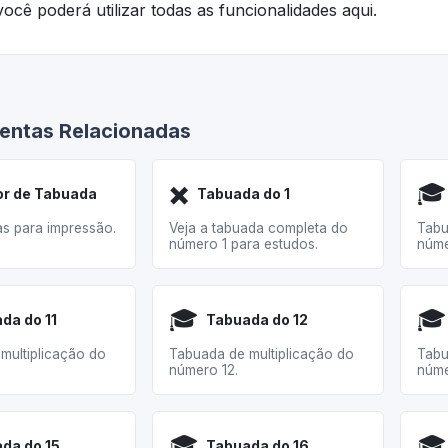
ocê poderá utilizar todas as funcionalidades aqui.
entas Relacionadas
✖️
🎓
r de Tabuada
Tabuada do 1
as para impressão.
Veja a tabuada completa do
Tabu
número 1 para estudos.
núme
🎓
🎓
da do 11
Tabuada do 12
multiplicação do
Tabuada de multiplicação do
Tabu
número 12.
núme
🎓
🎓
da do 15
Tabuada do 16