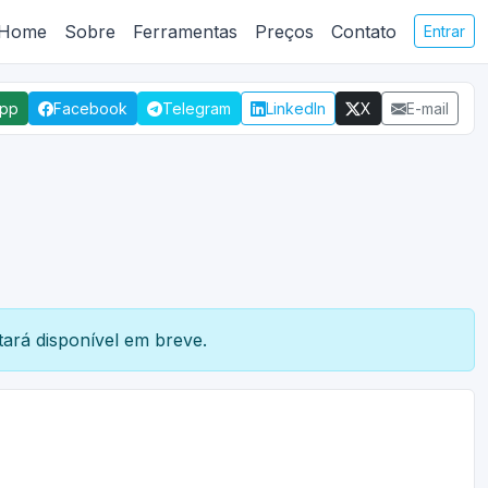
Home
Sobre
Ferramentas
Preços
Contato
Entrar
App
Facebook
Telegram
LinkedIn
X
E-mail
ará disponível em breve.