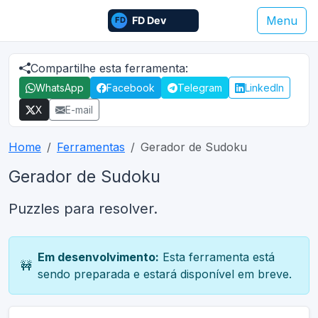
Menu
Compartilhe esta ferramenta:
WhatsApp
Facebook
Telegram
LinkedIn
X
E-mail
Home
Ferramentas
Gerador de Sudoku
Gerador de Sudoku
Puzzles para resolver.
Em desenvolvimento:
Esta ferramenta está
🚧
sendo preparada e estará disponível em breve.