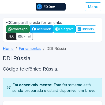
Menu
Compartilhe esta ferramenta:
WhatsApp
Facebook
Telegram
LinkedIn
X
E-mail
Home
Ferramentas
DDI Rússia
DDI Rússia
Código telefônico Rússia.
Em desenvolvimento:
Esta ferramenta está
🚧
sendo preparada e estará disponível em breve.