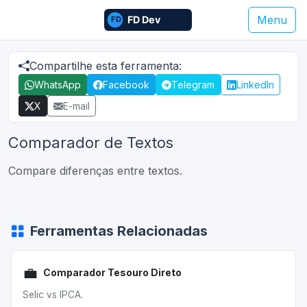
Menu
Compartilhe esta ferramenta:
WhatsApp
Facebook
Telegram
LinkedIn
X
E-mail
Comparador de Textos
Compare diferenças entre textos.
Ferramentas Relacionadas
💼
Comparador Tesouro Direto
Selic vs IPCA.